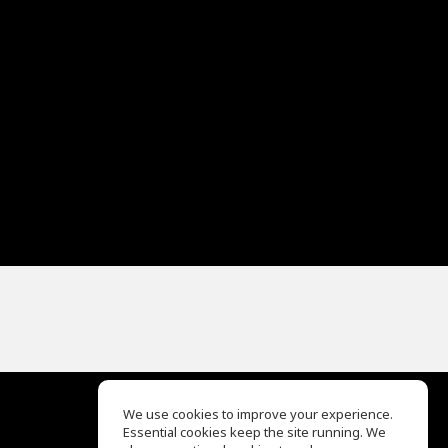
We use cookies to improve your experience.
Essential cookies keep the site running. We
EQ Ear Training