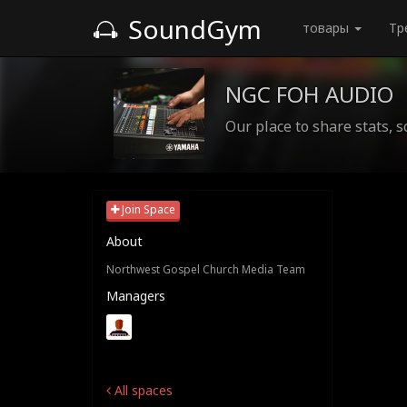
SoundGym
товары
Тр
NGC FOH AUDIO
Our place to share stats, s
Join Space
About
Northwest Gospel Church Media Team
Managers
All spaces