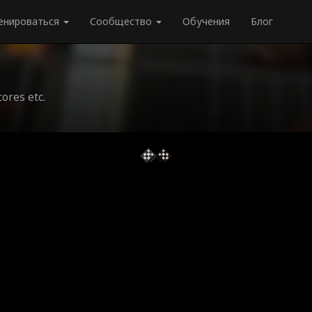
енироваться
Сообщество
Обучения
Блог
cores etc.