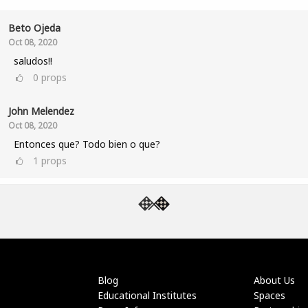
Beto Ojeda
Oct 08, 2020
saludos!!
0
props
John Melendez
Oct 08, 2020
Entonces que? Todo bien o que?
1
props
Blog
About Us
Educational Institutes
Spaces