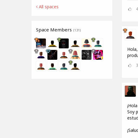
All spaces
Space Members
(131)
Hola,
produ
¡Hola
Soy p
estud
¡Salu