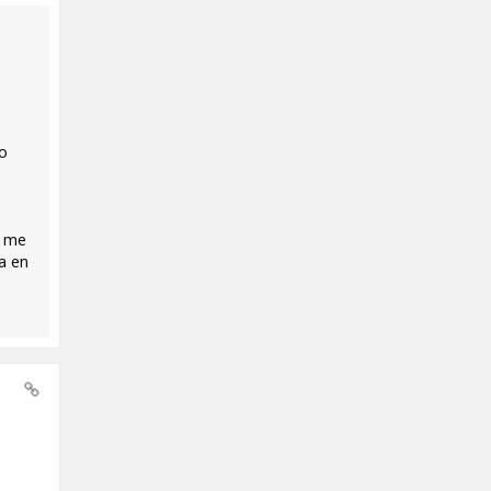
ho
i me
a en