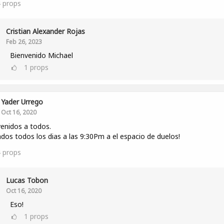
4
props
Cristian Alexander Rojas
Feb 26, 2023
Bienvenido Michael
1
props
Yader Urrego
Oct 16, 2020
enidos a todos.
ados todos los dias a las 9:30Pm a el espacio de duelos!
4
props
Lucas Tobon
Oct 16, 2020
Eso!
1
props