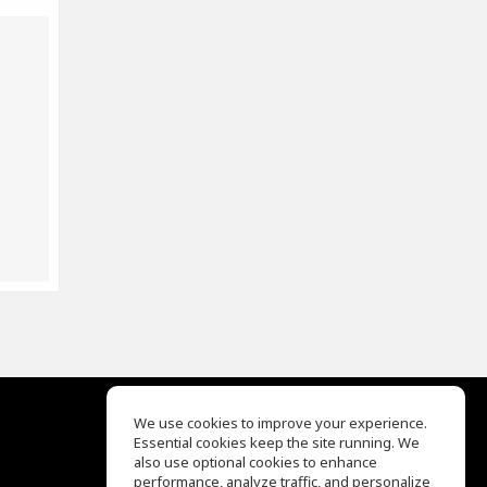
We use cookies to improve your experience.
Essential cookies keep the site running. We
EQ Ear Training
also use optional cookies to enhance
Drum Machine
performance, analyze traffic, and personalize