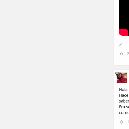
✅
Hola
Hace 
saber
Era s
como