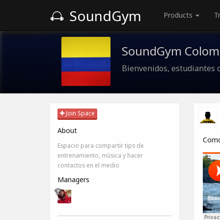
SoundGym
Products
T
SoundGym Colom
Bienvenidos, estudiantes 
Join Space
About
Como 
Espacio para compartir tips de
entrenamiento, música y hacer
contactos en el medio
Managers