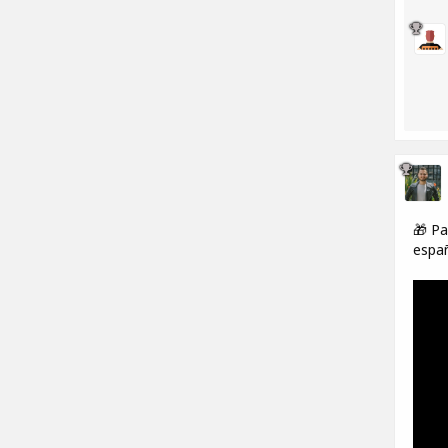
🎁 Pa
españ