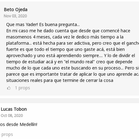
Beto Ojeda
Nov 03, 2020
Que mas Yader! Es buena pregunta...
En mi caso me he dado cuenta que desde que comencé hace
masomenos 4 meses, cada vez le dedico más tiempo a la
plataforma... está hecha para ser adictiva, pero creo que el ganc
fuerte es que todo el tiempo que uno gaste acá, está bien
aprovechado y uno está aprendiendo siempre.... Y lo de dividir el
tiempo de estudiar acá y en "el mundo real" creo que depende
mucho de lo que cada uno este buscando en su proceso... Pero s
parece que es importante tratar de aplicar lo que uno aprende ac
situaciones reales para que termine de cerrar la cosa
1
props
Lucas Tobon
Oct 08, 2020
os desde Medellín!
4
props