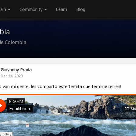
rain
Community
Learn
Blog
bia
de Colombia
Giovanny Prada
Dec 14, 2023
van mi gente, les comparto este temita que termine recién!