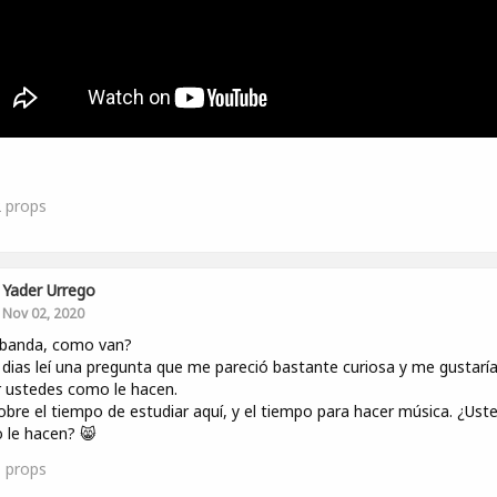
2
props
Yader Urrego
Nov 02, 2020
 banda, como van?
dias leí una pregunta que me pareció bastante curiosa y me gustarí
 ustedes como le hacen.
obre el tiempo de estudiar aquí, y el tiempo para hacer música. ¿Ust
 le hacen? 😸
1
props