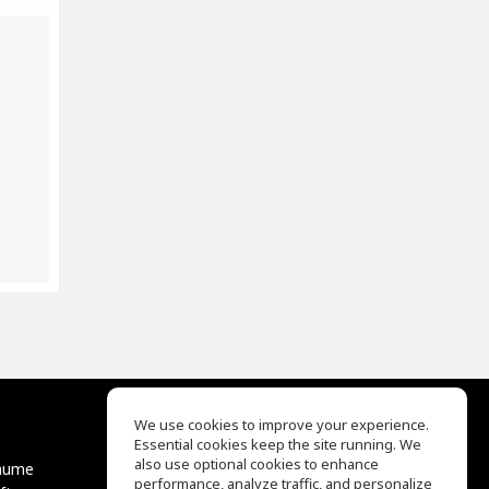
We use cookies to improve your experience.
Essential cookies keep the site running. We
EQ Ear Training
also use optional cookies to enhance
äume
Drum Machine
performance, analyze traffic, and personalize