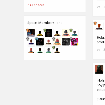
All spaces
Space Members
(131)
Hola,
produ
¡Hola
Soy p
estud
¡Salu