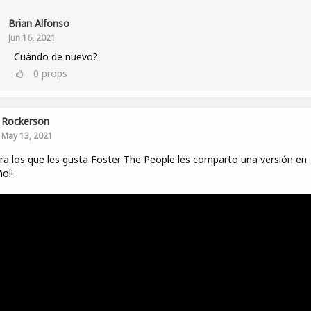
Brian Alfonso
Jun 16, 2021
Cuándo de nuevo?
0
props
Rockerson
May 13, 2021
ra los que les gusta Foster The People les comparto una versión en
ol!