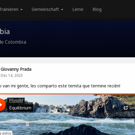
Trainieren
Gemeinschaft
Lerne
Blog
bia
de Colombia
Giovanny Prada
Dec 14, 2023
van mi gente, les comparto este temita que termine recién!