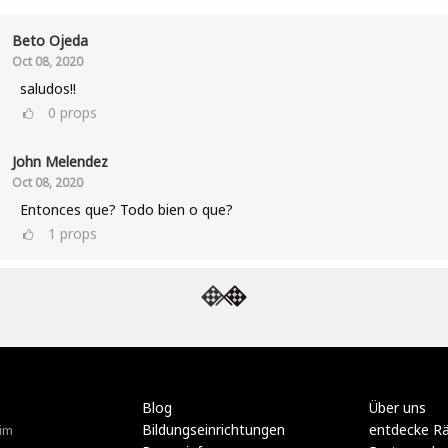
Beto Ojeda
Oct 08, 2020
saludos!!
0
props
John Melendez
Oct 08, 2020
Entonces que? Todo bien o que?
1
props
Blog
Über uns
Bildungseinrichtungen
entdecke R
im