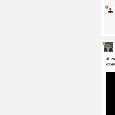
🎁 Pa
españ