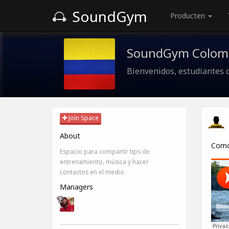
SoundGym
Producten
SoundGym Colom
Bienvenidos, estudiantes 
Join Space
About
Como 
Espacio para compartir tips de
entrenamiento, música y hacer
contactos en el medio
Managers