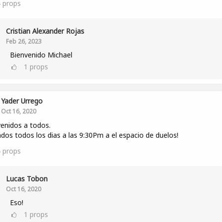
4
props
Cristian Alexander Rojas
Feb 26, 2023
Bienvenido Michael
1
props
Yader Urrego
Oct 16, 2020
enidos a todos.
ados todos los dias a las 9:30Pm a el espacio de duelos!
4
props
Lucas Tobon
Oct 16, 2020
Eso!
1
props