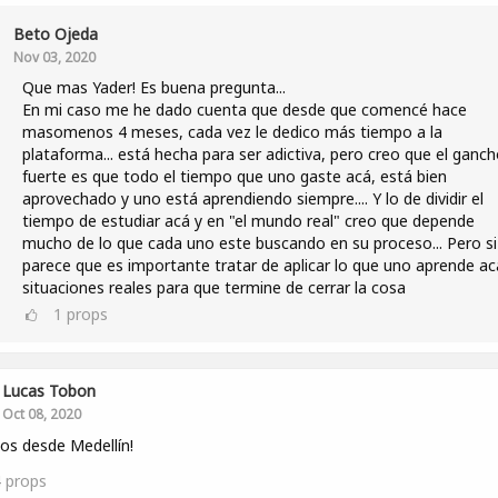
Beto Ojeda
Nov 03, 2020
Que mas Yader! Es buena pregunta...
En mi caso me he dado cuenta que desde que comencé hace
masomenos 4 meses, cada vez le dedico más tiempo a la
plataforma... está hecha para ser adictiva, pero creo que el ganc
fuerte es que todo el tiempo que uno gaste acá, está bien
aprovechado y uno está aprendiendo siempre.... Y lo de dividir el
tiempo de estudiar acá y en "el mundo real" creo que depende
mucho de lo que cada uno este buscando en su proceso... Pero s
parece que es importante tratar de aplicar lo que uno aprende ac
situaciones reales para que termine de cerrar la cosa
1
props
Lucas Tobon
Oct 08, 2020
os desde Medellín!
4
props