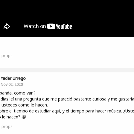
2
props
Yader Urrego
Nov 02, 2020
 banda, como van?
dias leí una pregunta que me pareció bastante curiosa y me gustarí
 ustedes como le hacen.
obre el tiempo de estudiar aquí, y el tiempo para hacer música. ¿Ust
 le hacen? 😸
1
props