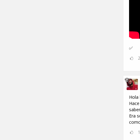
✅
Hola
Hace 
saber
Era s
como