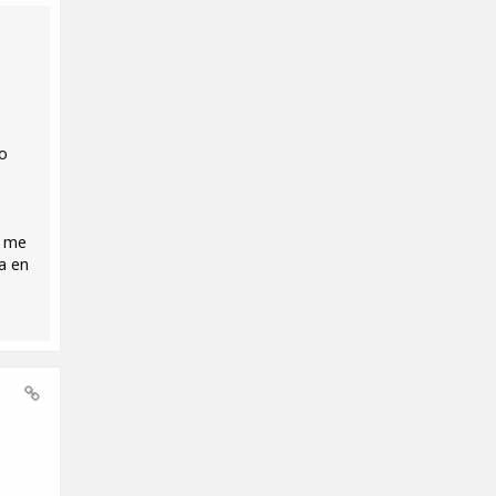
ho
i me
a en