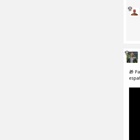
🎁 Pa
españ