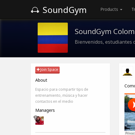
SoundGym
Products
T
SoundGym Colom
Bienvenidos, estudiantes 
Join Space
About
Como 
Espacio para compartir tips de
entrenamiento, música y hacer
contactos en el medio
Managers