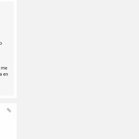
ho
i me
a en