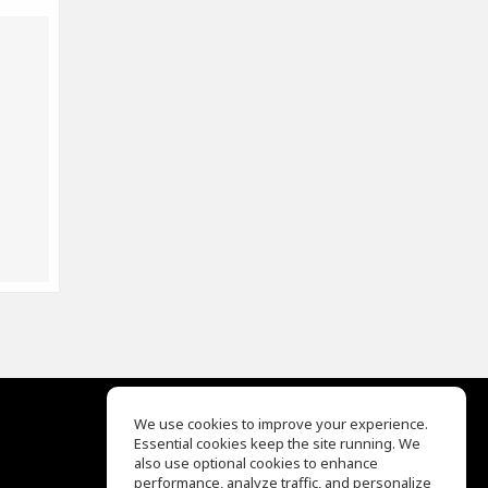
We use cookies to improve your experience.
Essential cookies keep the site running. We
EQ Ear Training
also use optional cookies to enhance
Drum Machine
performance, analyze traffic, and personalize