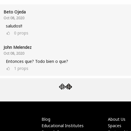
Beto Ojeda
Oct 08, 2020
saludos!!
0
props
John Melendez
Oct 08, 2020
Entonces que? Todo bien o que?
1
props
Blog
About Us
Educational Institutes
Spaces