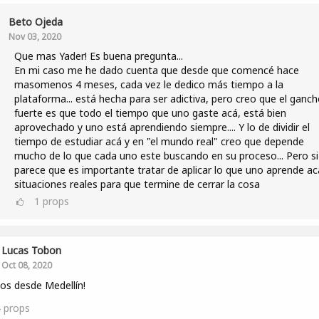
Beto Ojeda
Nov 03, 2020
Que mas Yader! Es buena pregunta...
En mi caso me he dado cuenta que desde que comencé hace
masomenos 4 meses, cada vez le dedico más tiempo a la
plataforma... está hecha para ser adictiva, pero creo que el ganc
fuerte es que todo el tiempo que uno gaste acá, está bien
aprovechado y uno está aprendiendo siempre.... Y lo de dividir el
tiempo de estudiar acá y en "el mundo real" creo que depende
mucho de lo que cada uno este buscando en su proceso... Pero s
parece que es importante tratar de aplicar lo que uno aprende ac
situaciones reales para que termine de cerrar la cosa
1
props
Lucas Tobon
Oct 08, 2020
os desde Medellín!
4
props