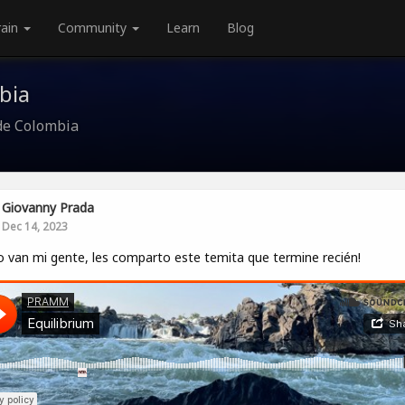
rain
Community
Learn
Blog
bia
de Colombia
Giovanny Prada
Dec 14, 2023
van mi gente, les comparto este temita que termine recién!