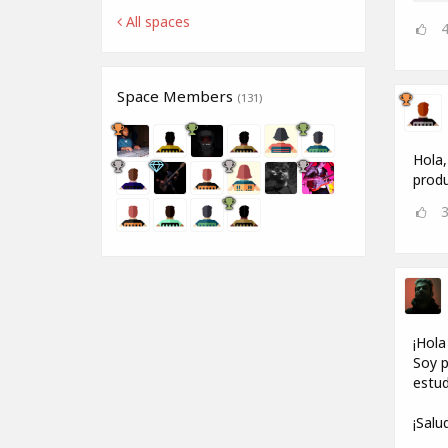
All spaces
Space Members
(131)
Hola,
produ
¡Hola
Soy p
estud
¡Salu