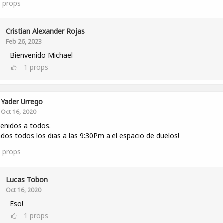
4
props
Cristian Alexander Rojas
Feb 26, 2023
Bienvenido Michael
1
props
Yader Urrego
Oct 16, 2020
enidos a todos.
ados todos los dias a las 9:30Pm a el espacio de duelos!
4
props
Lucas Tobon
Oct 16, 2020
Eso!
1
props