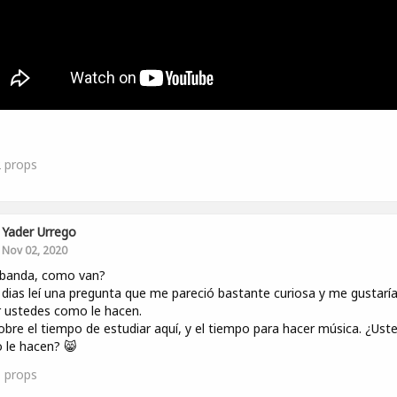
2
props
Yader Urrego
Nov 02, 2020
 banda, como van?
dias leí una pregunta que me pareció bastante curiosa y me gustarí
 ustedes como le hacen.
obre el tiempo de estudiar aquí, y el tiempo para hacer música. ¿Ust
 le hacen? 😸
1
props