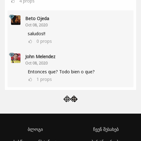
4
props
Beto Ojeda
Oct 08, 2020
saludos!!
0
props
John Melendez
Oct 08, 2020
Entonces que? Todo bien o que?
1
props
ბლოგი
ჩვენ შესახებ