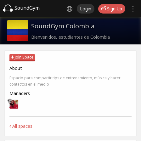
SoundGym
Login
Sign Up
SoundGym Colombia
Bienvenidos, estudiantes de Colombia
Join Space
About
Espacio para compartir tips de entrenamiento, música y hacer
contactos en el medio
Managers
All spaces