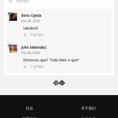
4
props
Beto Ojeda
Oct 08, 2020
saludos!!
0
props
John Melendez
Oct 08, 2020
Entonces que? Todo bien o que?
1
props
日志
关于我们