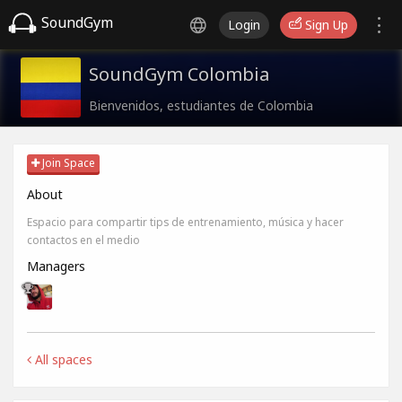
SoundGym
Login
Sign Up
SoundGym Colombia
Bienvenidos, estudiantes de Colombia
Join Space
About
Espacio para compartir tips de entrenamiento, música y hacer
contactos en el medio
Managers
All spaces