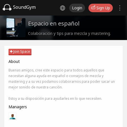
SoundGym
Login
Sign Up
Espacio en español
Colaboración y tips para mezcla y mastering.
Join Space
About
Buenas amigos, cree este espacio para todos aquellos que
necesitan alguna ayuda en español o consejos de mezcla y
mastering y a su vez podamos colaborarnos para poder sacar un
mejor sonido de nuestra canción.
Estoy a su disposición para ayudarles en lo que necesiten.
Managers