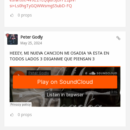
si=Ls0hgTyGQWWsmgS5ubD-FQ
0
props
Peter Godly
May 25, 2024
HEEEY, MI NUEVA CANCION MI OSADIA YA ESTA EN
TODOS LADOS 3 DIGANME QUE PIENSAN 3
0
props