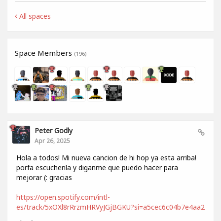
All spaces
Space Members
(196)
Peter Godly
Apr 26, 2025
Hola a todos! Mi nueva cancion de hi hop ya esta arriba!
porfa escuchenla y diganme que puedo hacer para
mejorar (: gracias
https://open.spotify.com/intl-
es/track/5xOXl8rRrzmHRVyJGjBGKU?si=a5cec6c04b7e4aa2