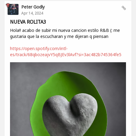
Peter Godly
Apr 14, 2024
NUEVA ROLITA3
Hola!! acabo de subir mi nueva cancion estilo R&B (: me
gustaria que la escucharan y me dijeran q piensan
https://open.spotify.com/intl-
es/track/68qbozeajvY5qBJEv3lAvf?si=3ac482b745364fe5