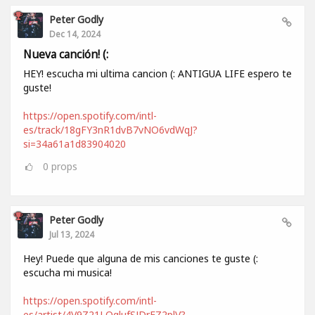
Peter Godly
Dec 14, 2024
Nueva canción! (:
HEY! escucha mi ultima cancion (: ANTIGUA LIFE espero te
guste!
https://open.spotify.com/intl-
es/track/18gFY3nR1dvB7vNO6vdWqJ?
si=34a61a1d83904020
0
props
Peter Godly
Jul 13, 2024
Hey! Puede que alguna de mis canciones te guste (:
escucha mi musica!
https://open.spotify.com/intl-
es/artist/4V9Z21LQqlufSJDrFZ2plV?