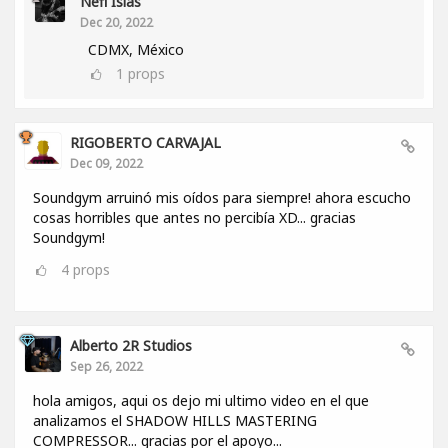
Nefi Islas
Dec 20, 2022
CDMX, México
1
props
RIGOBERTO CARVAJAL
Dec 09, 2022
Soundgym arruinó mis oídos para siempre! ahora escucho
cosas horribles que antes no percibía XD... gracias
Soundgym!
4
props
Alberto 2R Studios
Sep 26, 2022
hola amigos, aqui os dejo mi ultimo video en el que
analizamos el SHADOW HILLS MASTERING
COMPRESSOR... gracias por el apoyo...