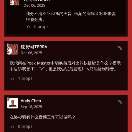
Dec 06, 2025
我分不清3-4k和7k的声音...低频的闷罐音对我来说
很易分辨。
0
props
铉 野司TERRA
Dec 06, 2025
我想问在Peak Master中切换前后对比的快捷键是什么？提示
中告诉我是“f”、“v”，但是我尝试后发现f、v只能控制静音。
1
props
Andy Chen
Sep 18, 2025
在洛杉矶有什么音频工作可以做吗？
0
props