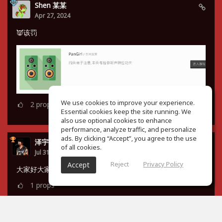
Shen 某某
Apr 27, 2024
👿该罚
We use cookies to improve your experience.
2
props
Essential cookies keep the site running. We
also use optional cookies to enhance
performance, analyze traffic, and personalize
ads. By clicking “Accept”, you agree to the use
泽宇 谭
of all cookies.
Jul 31, 2023
Reject
Privacy Policy
Accept
大家好大家好，小菜鸡来了😇
1
props