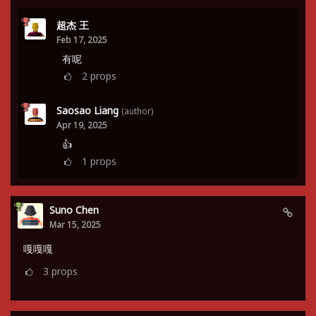
超杰 王
Feb 17, 2025
有呢
2
props
Saosao Liang
(author)
Apr 19, 2025
👍
1
props
Suno Chen
Mar 15, 2025
嘎嘎嘎
3
props