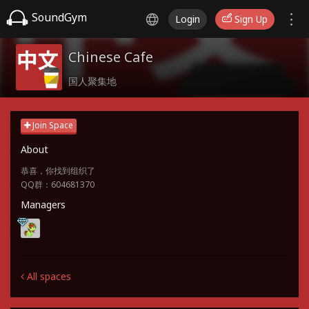
SoundGym
Login
Sign Up
Chinese Cafe
国人聚集地
Join Space
About
恭喜，你找到组织了
QQ群：604681370
Managers
All spaces