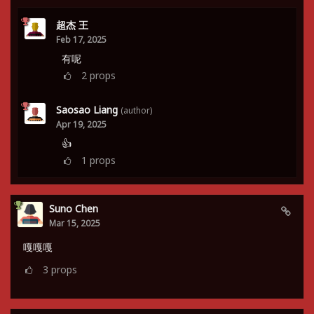
超杰 王
Feb 17, 2025
有呢
2
props
Saosao Liang
(author)
Apr 19, 2025
👍
1
props
Suno Chen
Mar 15, 2025
嘎嘎嘎
3
props