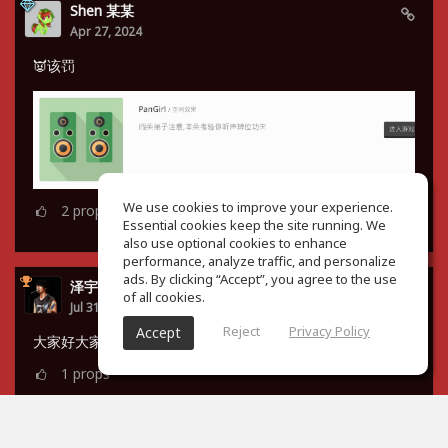
Shen 某某
Apr 27, 2024
👿该罚
We use cookies to improve your experience.
2
props
Essential cookies keep the site running. We
also use optional cookies to enhance
performance, analyze traffic, and personalize
ads. By clicking “Accept”, you agree to the use
泽宇 谭
of all cookies.
Jul 31, 2023
Reject
Privacy Policy
Accept
大家好大家好，小菜鸡来了😇
1
props