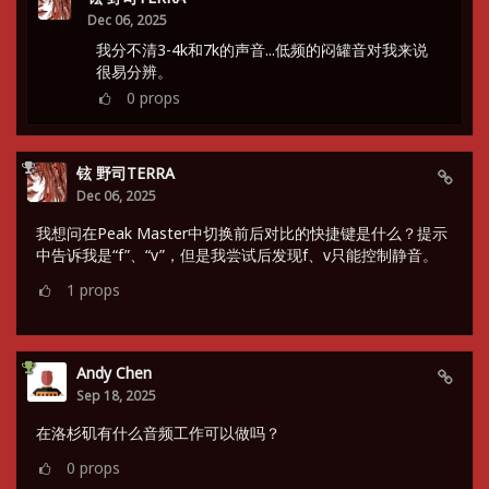
Dec 06, 2025
我分不清3-4k和7k的声音...低频的闷罐音对我来说
很易分辨。
0
props
铉 野司TERRA
Dec 06, 2025
我想问在Peak Master中切换前后对比的快捷键是什么？提示
中告诉我是“f”、“v”，但是我尝试后发现f、v只能控制静音。
1
props
Andy Chen
Sep 18, 2025
在洛杉矶有什么音频工作可以做吗？
0
props