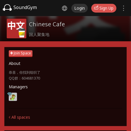
SoundGym
Login
Sign Up
Chinese Cafe
国人聚集地
Join Space
About
恭喜，你找到组织了
QQ群：604681370
Managers
All spaces