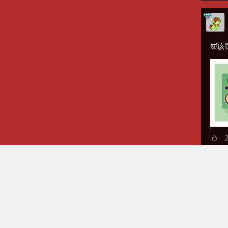
👿该
大家