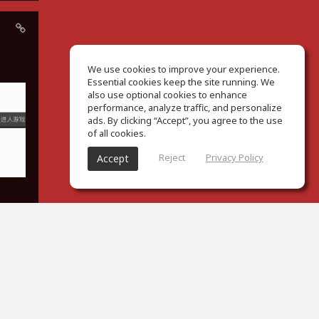
We use cookies to improve your experience.
Essential cookies keep the site running. We
also use optional cookies to enhance
performance, analyze traffic, and personalize
ads. By clicking “Accept”, you agree to the use
of all cookies.
Reject
Privacy Policy
Accept