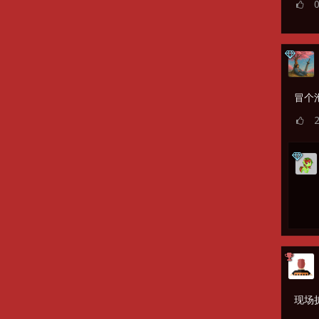
冒个
现场