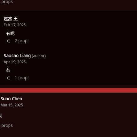
3
props
超杰 王
Feb 17, 2025
有呢
2
props
Saosao Liang
(author)
Apr 19, 2025
👍
1
props
Suno Chen
Mar 15, 2025
嘎
3
props