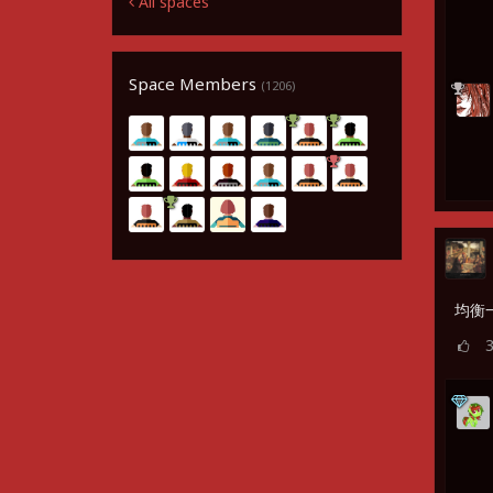
All spaces
Space Members
(1206)
均衡