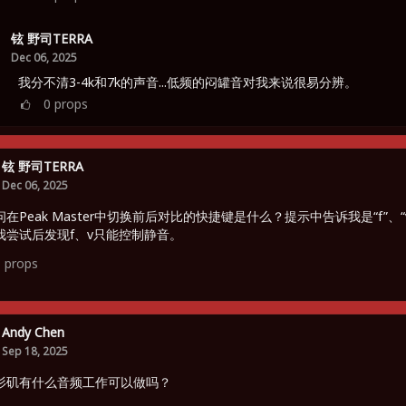
铉 野司TERRA
Dec 06, 2025
我分不清3-4k和7k的声音...低频的闷罐音对我来说很易分辨。
0
props
铉 野司TERRA
Dec 06, 2025
在Peak Master中切换前后对比的快捷键是什么？提示中告诉我是“f”、“
我尝试后发现f、v只能控制静音。
1
props
Andy Chen
Sep 18, 2025
杉矶有什么音频工作可以做吗？