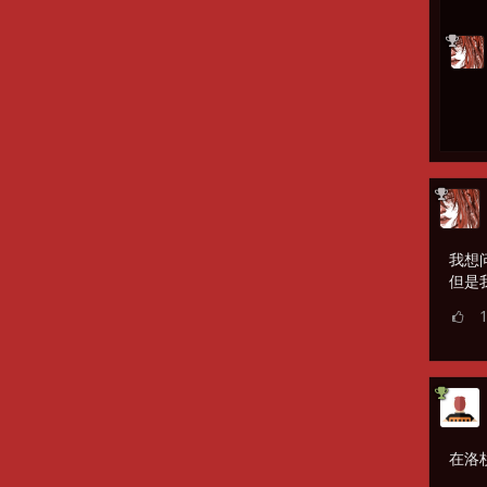
我想问
但是
在洛