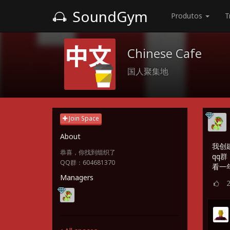
SoundGym
Produtos
T
Chinese Cafe
国人聚集地
Join Space
About
我创
恭喜，你找到组织了
qq群 
QQ群：604681370
看一
Managers