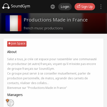
SoundGym
Login
Sign Up
Productions Made in France
french music productions
Join Space
About
Salut a tous, je crée cet espace pour rassembler une communauté
de producteur (et autre) français, voyant qu'il m'existe pas encore
de groupe français sur SoundGym.
Ce groupe peut servir à se conseiller mutuellement, parler de
production personnelle, de matos, agrandir des carnets de
contacts, réaliser des collabs…
Bienvenue sur "Productions Made in France"
Managers