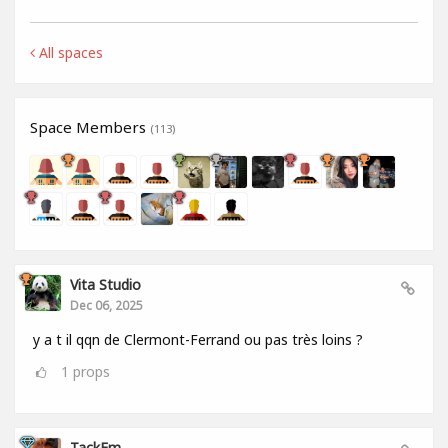
All spaces
Space Members
(113)
Vita Studio
Dec 06, 2025
y a t il qqn de Clermont-Ferrand ou pas très loins ?
1
props
TackEm .