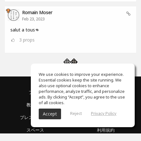
Romain Moser
Feb 23, 2023
salut a tous👊
3
props
We use cookies to improve your experience.
Essential cookies keep the site running. We
also use optional cookies to enhance
performance, analyze traffic, and personalize
ブログ
私達について
ads. By clicking “Accept”, you agree to the use
of all cookies.
教育機関
パートナーシップ
Reject
Privacy Policy
Accept
プレスリリース
ヘルプセンター
スペース
利用規約