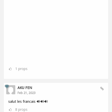
1
props
AKU FEN
Feb 21, 2023
salut les francais 🔊🔊🔊
8
props