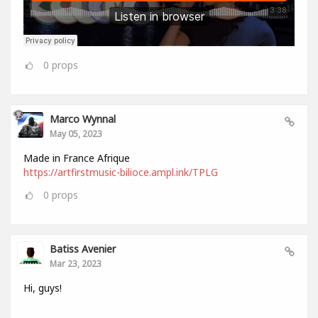
0
props
Marco Wynnal
May 05, 2023
Made in France Afrique
https://artfirstmusic-bilioce.ampl.ink/TPLG
0
props
Batiss Avenier
Mar 23, 2023
Hi, guys!