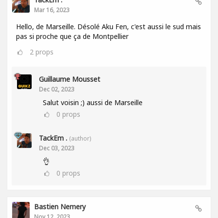
Mar 16, 2023
Hello, de Marseille. Désolé Aku Fen, c'est aussi le sud mais
pas si proche que ça de Montpellier
2
props
Guillaume Mousset
Dec 02, 2023
Salut voisin ;) aussi de Marseille
0
props
TackEm .
(author)
Dec 03, 2023
👌
0
props
Bastien Nemery
Nov 12, 2023