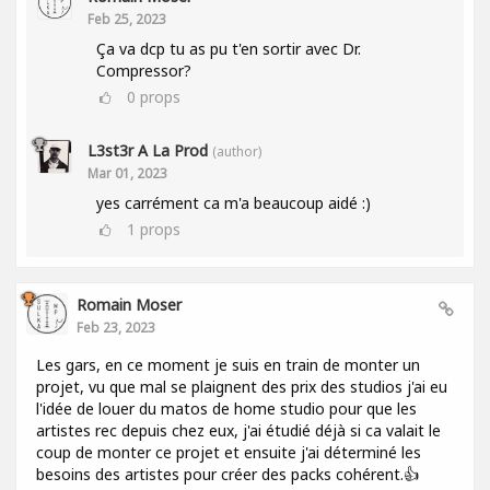
Feb 25, 2023
Ça va dcp tu as pu t'en sortir avec Dr.
Compressor?
0
props
L3st3r A La Prod
(author)
Mar 01, 2023
yes carrément ca m'a beaucoup aidé :)
1
props
Romain Moser
Feb 23, 2023
Les gars, en ce moment je suis en train de monter un
projet, vu que mal se plaignent des prix des studios j'ai eu
l'idée de louer du matos de home studio pour que les
artistes rec depuis chez eux, j'ai étudié déjà si ca valait le
coup de monter ce projet et ensuite j'ai déterminé les
besoins des artistes pour créer des packs cohérent.👍