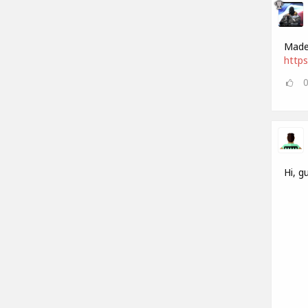
Made 
https
Hi, g