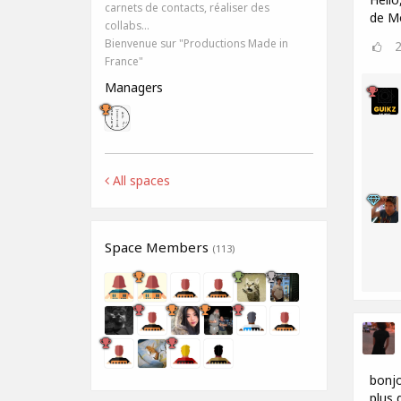
carnets de contacts, réaliser des
de Mo
collabs…
Bienvenue sur "Productions Made in
France"
Managers
All spaces
Space Members
(113)
bonjo
plus 