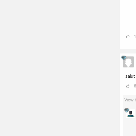
salut
View