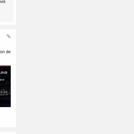
vis
son de