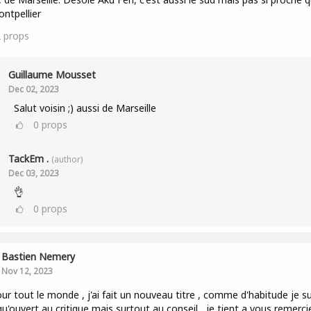
ntpellier
2
props
Guillaume Mousset
Dec 02, 2023
Salut voisin ;) aussi de Marseille
0
props
TackEm .
(author)
Dec 03, 2023
👌
0
props
Bastien Nemery
Nov 12, 2023
ur tout le monde , j'ai fait un nouveau titre , comme d'habitude je su
qu'ouvert au critique mais surtout au conseil , je tient a vous remerci