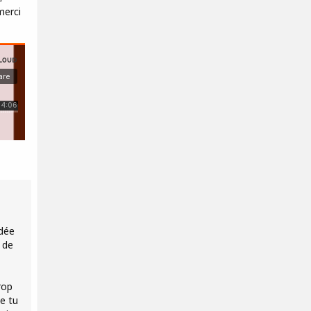
merci
idée
 de
rop
e tu