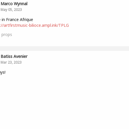
Marco Wynnal
May 05, 2023
in France Afrique
://artfirstmusic-bilioce.ampl.ink/TPLG
0
props
Batiss Avenier
Mar 23, 2023
uys!