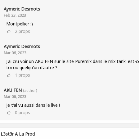
Aymeric Desmots
Feb 23, 2023
Montpellier :)
2
props
Aymeric Desmots
Mar 06, 2023
J'ai cru voir un AKU FEN sur le site Puremix dans le mix tank. est-c
toi ou quelqu'un d'autre ?
1
props
AKU FEN
(author)
Mar 06, 2023
je t'ai vu aussi dans le live !
0
props
L3st3r A La Prod