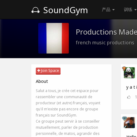
SoundGym
产品
训练
Productions Made
french music productions
Join Space
About
y a t
Salut a tous, je crée cet espace pour
rassembler une communauté de
producteur (et autre) français, voyant
qu'il m'existe pas encore de groupe
français sur SoundGym.
Ce groupe peut servir à se conseiller
mutuellement, parler de production
personnelle, de matos, agrandir des
Hello