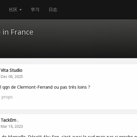
社区
学习
日志
 in France
Vita Studio
Dec 06, 2025
 il qqn de Clermont-Ferrand ou pas très loins ?
1
props
TackEm .
Mar 16, 2023
, de Marseille. Désolé Aku Fen, c'est aussi le sud mais pas si proche 