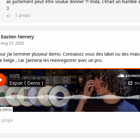
as justement peut être voulue donner ?! Voilà, c'était un humble a
:)
1
props
Bastien Nemery
Aug 27, 2023
ur j’ai terminer plusieur demo. Connaisez vous des label ou des mai
e belge , car j’aimerai les reenregistrer avec un pro.
0
props