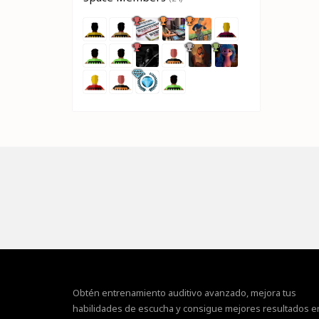
Obtén entrenamiento auditivo avanzado, mejora tus
habilidades de escucha y consigue mejores resultados e