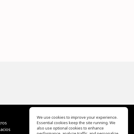
We use cookies to improve your experience.
tros
Essential cookies keep the site running. We
EQ Ear Training
also use optional cookies to enhance
pacios
Drum Machine
performance, analyze traffic, and personalize