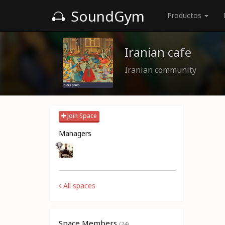
SoundGym
Productos
Iranian cafe
Iranian community
Join Space
Managers
All spaces
Space Members
(24)