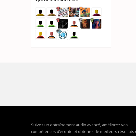
Suivez un entraînement audio avancé, améliorez vos
compétences d'écoute et obtenez de meilleurs résultats