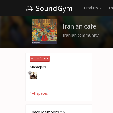
SoundGym
Produits
En
Iranian cafe
Iranian community
Join Space
Managers
All spaces
Space Members
(24)