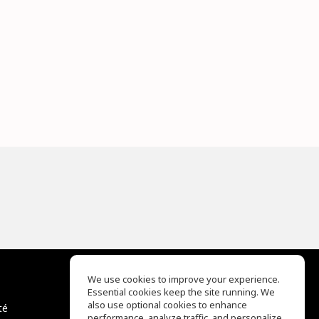
We use cookies to improve your experience.
Essential cookies keep the site running. We
EQ Ear Training
also use optional cookies to enhance
té
Drum Machine
performance, analyze traffic, and personalize