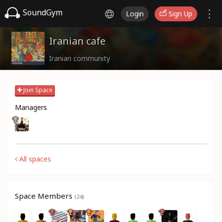
SoundGym
Login
Sign Up
Iranian cafe
Iranian community
Join Space
Managers
All spaces
Space Members
(24)