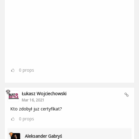
0
props
Łukasz Wojciechowski
Mar 16, 2021
Kto zdobył juz certyfikat?
0
props
Aleksander Gabryś