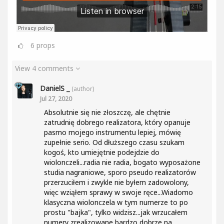
6
props
View 4 comments
DanielS _
(author)
Jul 27, 2020
Absolutnie się nie złoszczę, ale chętnie
zatrudnię dobrego realizatora, który opanuje
pasmo mojego instrumentu lepiej, mówię
zupełnie serio. Od dłuższego czasu szukam
kogoś, kto umiejętnie podejdzie do
wiolonczeli...radia nie radia, bogato wyposażone
studia nagraniowe, sporo pseudo realizatorów
przerzuciłem i zwykle nie byłem zadowolony,
więc wziąłem sprawy w swoje ręce...Wiadomo
klasyczna wiolonczela w tym numerze to po
prostu "bajka", tylko widzisz...jak wrzucałem
numery zrealizowane bardzo dobrze na