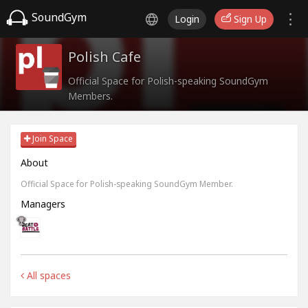
SoundGym
Login
Sign Up
Polish Cafe
Official Space for Polish-speaking SoundGym
Members.
Join Space
About
Official Space for Polish-speaking SoundGym Member.
Managers
All spaces