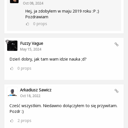
Oct 08, 2024
Hej, ja zdobyłem w maju 2019 roku :P ;)
Pozdrawiam
0
props
Fuzzy Vague
May 15, 2024
Dzień dobry, jak tam wam idzie nauka ;d?
0
props
Arkadiusz Sawicz
Oct 18, 2022
Cześć wszystkim. Niedawno dołączyłem to się przywitam.
Pozdr :)
2
props