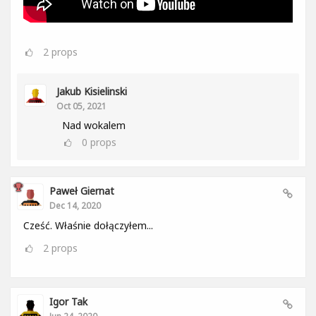
2
props
Jakub Kisielinski
Oct 05, 2021
Nad wokalem
0
props
Paweł Giernat
Dec 14, 2020
Cześć. Właśnie dołączyłem...
2
props
Igor Tak