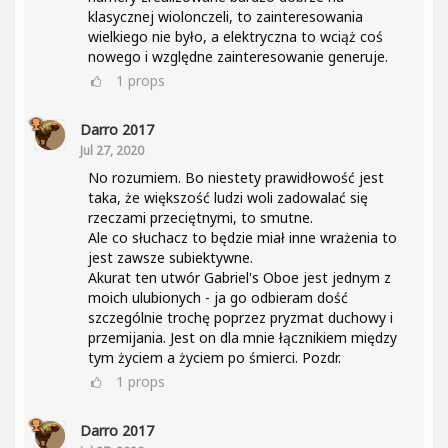
klasycznej wiolonczeli, to zainteresowania
wielkiego nie było, a elektryczna to wciąż coś
nowego i względne zainteresowanie generuje.
1
props
Darro 2017
Jul 27, 2020
No rozumiem. Bo niestety prawidłowość jest
taka, że większość ludzi woli zadowalać się
rzeczami przeciętnymi, to smutne.
Ale co słuchacz to będzie miał inne wrażenia to
jest zawsze subiektywne.
Akurat ten utwór Gabriel's Oboe jest jednym z
moich ulubionych - ja go odbieram dość
szczególnie trochę poprzez pryzmat duchowy i
przemijania. Jest on dla mnie łącznikiem między
tym życiem a życiem po śmierci. Pozdr.
1
props
Darro 2017