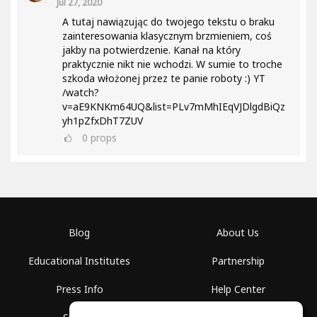
Jul 27, 2020
A tutaj nawiązując do twojego tekstu o braku
zainteresowania klasycznym brzmieniem, coś
jakby na potwierdzenie. Kanał na który
praktycznie nikt nie wchodzi. W sumie to troche
szkoda włożonej przez te panie roboty :) YT
/watch?
v=aE9KNKm64UQ&list=PLv7mMhIEqVJDlgdBiQz
yh1pZfxDhT7ZUV
0
props
Blog
About Us
Educational Institutes
Partnership
Press Info
Help Center