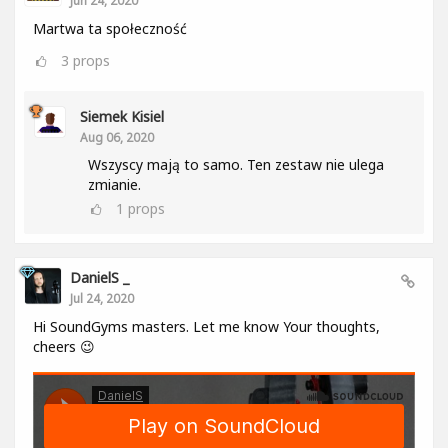
Jun 24, 2020
Martwa ta społeczność
3
props
Siemek Kisiel
Aug 06, 2020
Wszyscy mają to samo. Ten zestaw nie ulega
zmianie.
1
props
DanielS _
Jul 24, 2020
Hi SoundGyms masters. Let me know Your thoughts,
cheers 😉