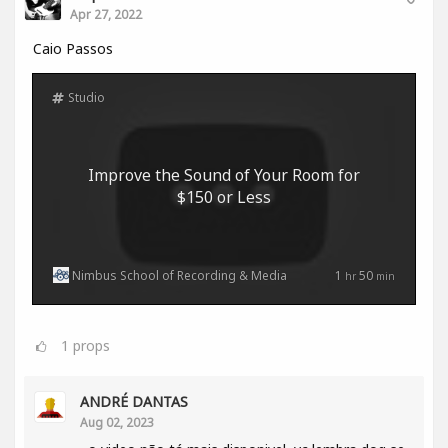
Apr 27, 2022
Caio Passos
Studio
Improve the Sound of Your Room for
$150 or Less
Nimbus School of Recording & Media
1
50
hr
min
1
props
ANDRÉ DANTAS
Aug 02, 2023