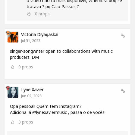
o video não tá mais disponivel, vc lembra doq se
tratava ? pq Caio Passos ?
0
props
Victoria Diyagaskai
Jul 31, 2023
singer-songwriter open to collaborations with music
producers. DM
0
props
Lyne Xavier
Jun 02, 2023
Opa pessoal! Quem tem Instagram?
Adiciona lá @lynexaviermusic , passa o de vocês!
3
props