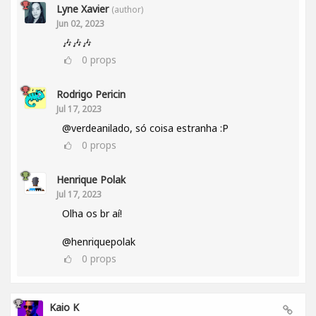
Lyne Xavier
(author)
Jun 02, 2023
🎶🎶🎶
0
props
Rodrigo Pericin
Jul 17, 2023
@verdeanilado, só coisa estranha :P
0
props
Henrique Polak
Jul 17, 2023
Olha os br aí!
@henriquepolak
0
props
Kaio K