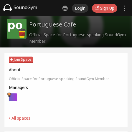
SoundGym
Login
Sign Up
Portuguese Cafe
Official Space for Portuguese-speaking SoundGym
Member.
Join Space
About
Official Space for Portuguese-speaking SoundGym Member.
Managers
All spaces