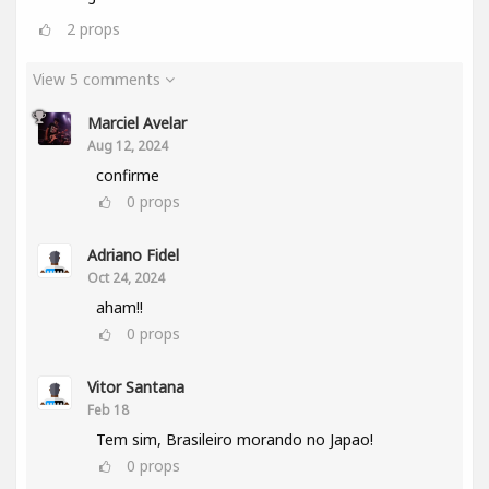
2
props
View 5 comments
Marciel Avelar
Aug 12, 2024
confirme
0
props
Adriano Fidel
Oct 24, 2024
aham!!
0
props
Vitor Santana
Feb 18
Tem sim, Brasileiro morando no Japao!
0
props