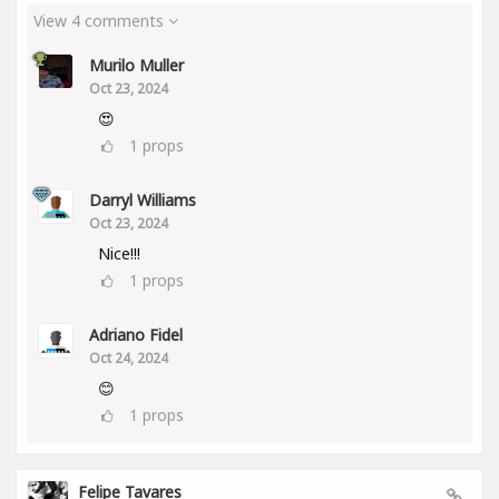
View 4 comments
Murilo Muller
Oct 23, 2024
😍
1
props
Darryl Williams
Oct 23, 2024
Nice!!!
1
props
Adriano Fidel
Oct 24, 2024
😊
1
props
Felipe Tavares