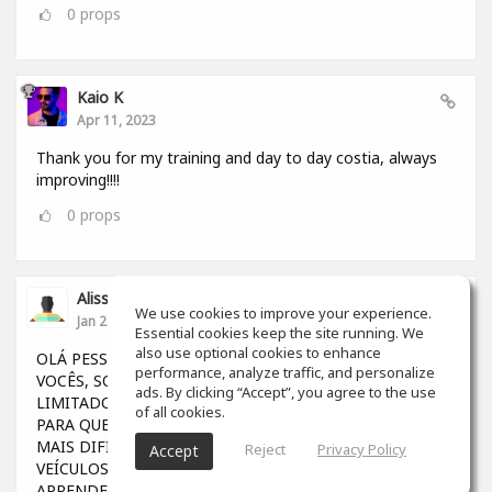
0
props
Kaio K
Apr 11, 2023
Thank you for my training and day to day costia, always
improving!!!!
0
props
Alisson Felipe Fernandes
We use cookies to improve your experience.
Jan 20, 2023
Essential cookies keep the site running. We
also use optional cookies to enhance
OLÁ PESSOAL GOSTARIA DE DIVIDIR UMA DÚVIDA COM
performance, analyze traffic, and personalize
VOCÊS, SOU BRASILEIRO E OS ESTUDOS POR AQUI SÃO
ads. By clicking “Accept”, you agree to the use
LIMITADOS (Para quem não tem dinheiro), AINDA MAIS
of all cookies.
PARA QUEM VIVE NA MARGEM DA SOCIEDADE, FICA
MAIS DIFÍCIL TER OPORTUNIDADES. GRAÇAS A OS
Reject
Privacy Policy
Accept
VEÍCULOS DE COMUNICAÇÃO, CONSEGUIMOS
APRENDER MUITO EM DIVERSAS PLATAFORMAS....