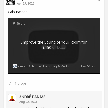
Apr 27, 2022
Caio Passos
Studio
Improve the Sound of Your Room for
$150 or Less
Nimbus School of Recording & Media
1
50
hr
min
1
props
ANDRÉ DANTAS
Aug 02, 2023