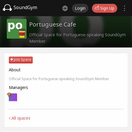
SoundGym
Login
Sign Up
Portuguese Cafe
Official Space for Portuguese-speaking SoundGym
Member.
Join Space
About
Official Space for Portuguese-speaking SoundGym Member.
Managers
All spaces