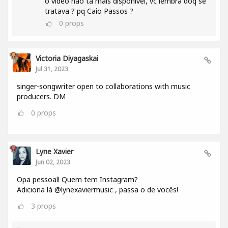
o video não tá mais disponivel, vc lembra doq se
tratava ? pq Caio Passos ?
0
props
Victoria Diyagaskai
Jul 31, 2023
singer-songwriter open to collaborations with music
producers. DM
0
props
Lyne Xavier
Jun 02, 2023
Opa pessoal! Quem tem Instagram?
Adiciona lá @lynexaviermusic , passa o de vocês!
3
props