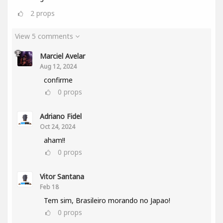
2
props
View 5 comments
Marciel Avelar
Aug 12, 2024
confirme
0
props
Adriano Fidel
Oct 24, 2024
aham!!
0
props
Vitor Santana
Feb 18
Tem sim, Brasileiro morando no Japao!
0
props