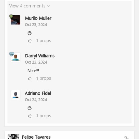
View 4 comments
Murilo Muller
Oct 23, 2024
😍
1
props
Darryl Williams
Oct 23, 2024
Nice!!!
1
props
Adriano Fidel
Oct 24, 2024
😊
1
props
Felipe Tavares