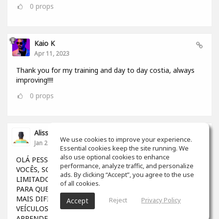
0
props
Kaio K
Apr 11, 2023
Thank you for my training and day to day costia, always
improving!!!!
0
props
Alisson Felipe Fernandes
We use cookies to improve your experience.
Jan 20, 2023
Essential cookies keep the site running. We
also use optional cookies to enhance
OLÁ PESSOAL GOSTARIA DE DIVIDIR UMA DÚVIDA COM
performance, analyze traffic, and personalize
VOCÊS, SOU BRASILEIRO E OS ESTUDOS POR AQUI SÃO
ads. By clicking “Accept”, you agree to the use
LIMITADOS (Para quem não tem dinheiro), AINDA MAIS
of all cookies.
PARA QUEM VIVE NA MARGEM DA SOCIEDADE, FICA
MAIS DIFÍCIL TER OPORTUNIDADES. GRAÇAS A OS
Reject
Privacy Policy
Accept
VEÍCULOS DE COMUNICAÇÃO, CONSEGUIMOS
APRENDER MUITO EM DIVERSAS PLATAFORMAS....