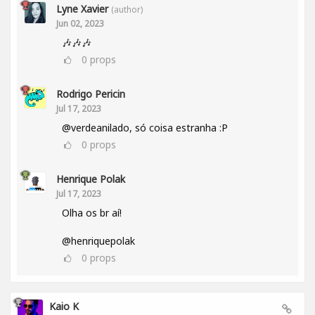
Lyne Xavier
(author)
Jun 02, 2023
🎶🎶🎶
0
props
Rodrigo Pericin
Jul 17, 2023
@verdeanilado, só coisa estranha :P
0
props
Henrique Polak
Jul 17, 2023
Olha os br aí!
@henriquepolak
0
props
Kaio K