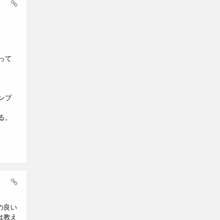
って
ンプ
る。
の良い
は教え