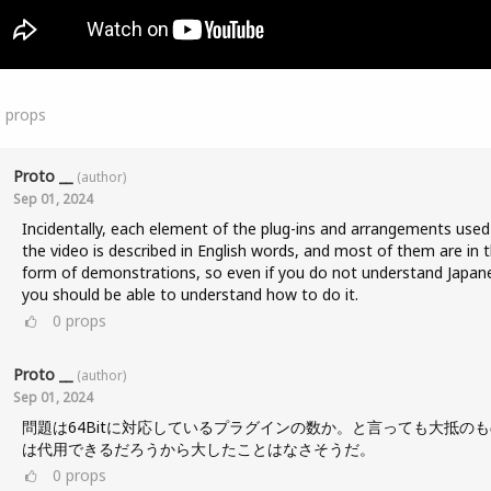
0
props
Proto __
(author)
Sep 01, 2024
Incidentally, each element of the plug-ins and arrangements used
the video is described in English words, and most of them are in 
form of demonstrations, so even if you do not understand Japan
you should be able to understand how to do it.
0
props
Proto __
(author)
Sep 01, 2024
問題は64Bitに対応しているプラグインの数か。と言っても大抵のも
は代用できるだろうから大したことはなさそうだ。
0
props