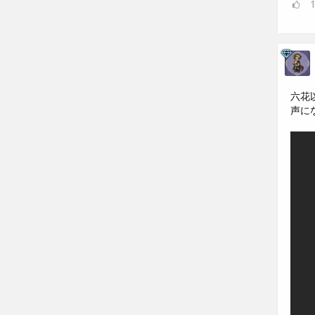
六花
声に