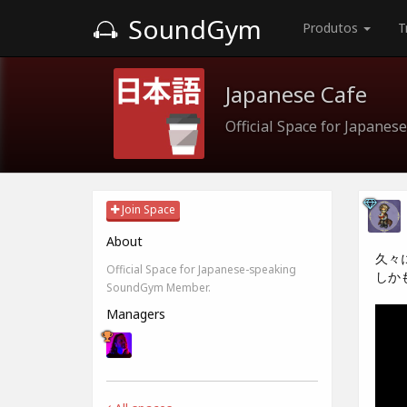
SoundGym
Produtos
T
Japanese Cafe
Official Space for Japan
Join Space
About
久々
Official Space for Japanese-speaking
しか
SoundGym Member.
Managers