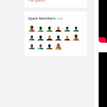
All spaces
Space Members
(754)