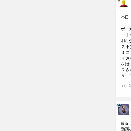
今日
ボー
１.
明ら
２.
３.
４.
を指
５.
６.
最近
動画