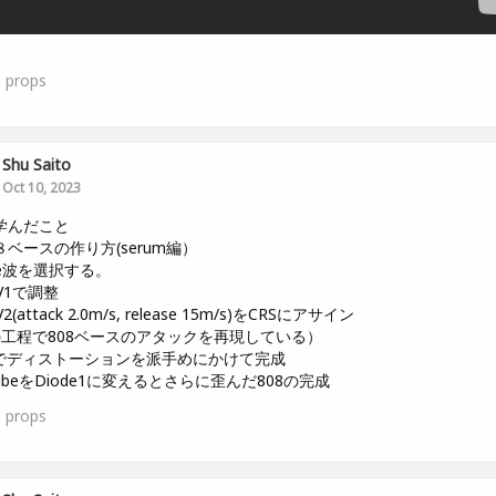
0
props
Shu Saito
Oct 10, 2023
学んだこと
ベースの作り方(serum編）
ine波を選択する。
NV1で調整
V2(attack 2.0m/s, release 15m/s)をCRSにアサイン
の工程で808ベースのアタックを再現している）
FXでディストーションを派手めにかけて完成
TubeをDiode1に変えるとさらに歪んだ808の完成
1
props