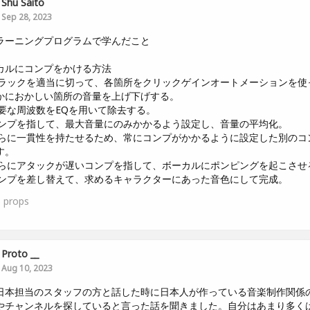
Shu Saito
Sep 28, 2023
ラーニングプログラムで学んだこと
カルにコンプをかける方法
トラックを適当に切って、各箇所をクリックゲインオートメーションを使
かにおかしい箇所の音量を上げ下げする。
不要な周波数をEQを用いて除去する。
コンプを指して、最大音量にのみかかるよう設定し、音量の平均化。
さらに一貫性を持たせるため、常にコンプがかかるように設定した別のコ
す。
さらにアタックが遅いコンプを指して、ボーカルにポンピングを起こさせ
コンプを差し替えて、求めるキャラクターにあった音色にして完成。
5
props
Proto __
Aug 10, 2023
日本担当のスタッフの方と話した時に日本人が作っている音楽制作関係
やチャンネルを探していると言った話を聞きました。自分はあまり多く