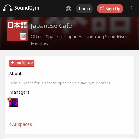
SoundGym
Login
Sign Up
Japanese Cafe
Official Space for Japanese-speaking SoundGym
Member.
Join Space
About
Official Space for Japanese-speaking SoundGym Member.
Managers
All spaces