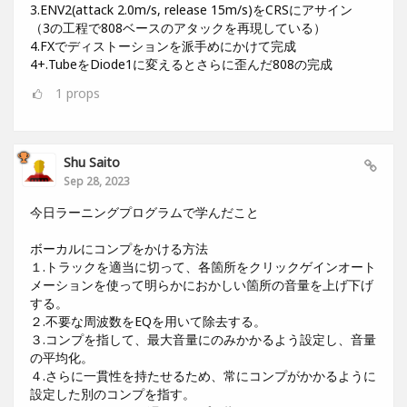
3.ENV2(attack 2.0m/s, release 15m/s)をCRSにアサイン
（3の工程で808ベースのアタックを再現している）
4.FXでディストーションを派手めにかけて完成
4+.TubeをDiode1に変えるとさらに歪んだ808の完成
1
props
Shu Saito
Sep 28, 2023
今日ラーニングプログラムで学んだこと
ボーカルにコンプをかける方法
１.トラックを適当に切って、各箇所をクリックゲインオート
メーションを使って明らかにおかしい箇所の音量を上げ下げ
する。
２.不要な周波数をEQを用いて除去する。
３.コンプを指して、最大音量にのみかかるよう設定し、音量
の平均化。
４.さらに一貫性を持たせるため、常にコンプがかかるように
設定した別のコンプを指す。