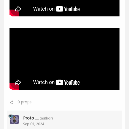
0
props
Proto __
(author)
Sep 01, 2024