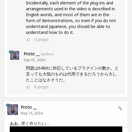
Incidentally, each element of the plug-ins and
arrangements used in the video is described in
English words, and most of them are in the
form of demonstrations, so even if you do not
understand Japanese, you should be able to
understand how to do it.
0
props
Proto __
(author)
Sep 01, 2024
問題は64Bitに対応しているプラグインの数か。と
言っても大抵のものは代用できるだろうから大し
たことはなさそうだ。
0
props
Proto __
May 16, 2024
ああ…早く作りたい…