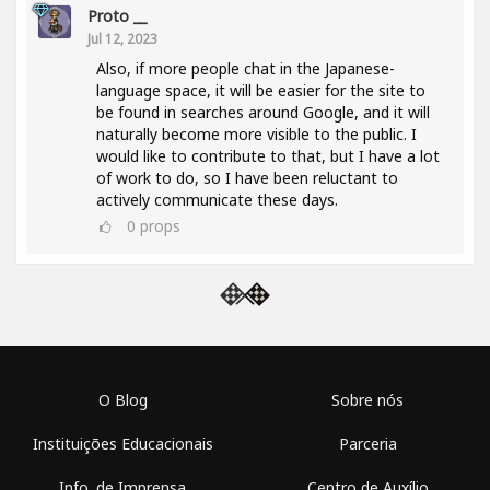
Proto __
Jul 12, 2023
Also, if more people chat in the Japanese-
language space, it will be easier for the site to
be found in searches around Google, and it will
naturally become more visible to the public. I
would like to contribute to that, but I have a lot
of work to do, so I have been reluctant to
actively communicate these days.
0
props
O Blog
Sobre nós
Instituições Educacionais
Parceria
Info. de Imprensa
Centro de Auxílio