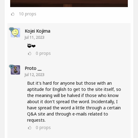
10
props
Kojei Kojima
Jul 11, 2023
🥷❤️
0
props
Proto __
Jul 12, 2023
But it's hard for anyone but those with an
aptitude for English to get to the site itself, so
the meaning will be halved if those who know
about it don't spread the word. Incidentally, I
have spread the word a little through a certain
Q&A site and through e-mails related to
requests.
0
props