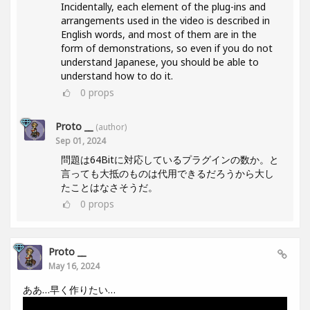
Incidentally, each element of the plug-ins and
arrangements used in the video is described in
English words, and most of them are in the
form of demonstrations, so even if you do not
understand Japanese, you should be able to
understand how to do it.
0
props
Proto __
(author)
Sep 01, 2024
問題は64Bitに対応しているプラグインの数か。と
言っても大抵のものは代用できるだろうから大し
たことはなさそうだ。
0
props
Proto __
May 16, 2024
ああ…早く作りたい…