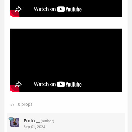
0
props
Proto __
(author)
Sep 01, 2024