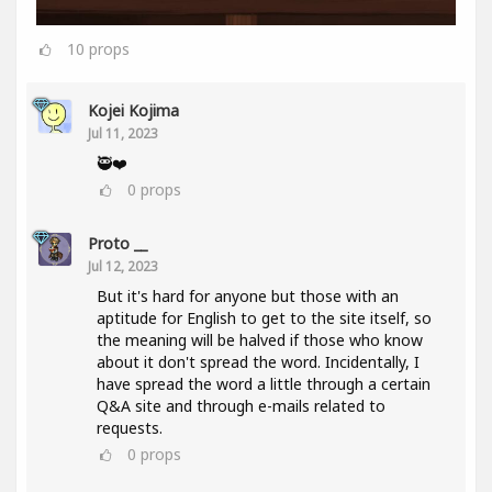
10
props
Kojei Kojima
Jul 11, 2023
🥷❤️
0
props
Proto __
Jul 12, 2023
But it's hard for anyone but those with an
aptitude for English to get to the site itself, so
the meaning will be halved if those who know
about it don't spread the word. Incidentally, I
have spread the word a little through a certain
Q&A site and through e-mails related to
requests.
0
props