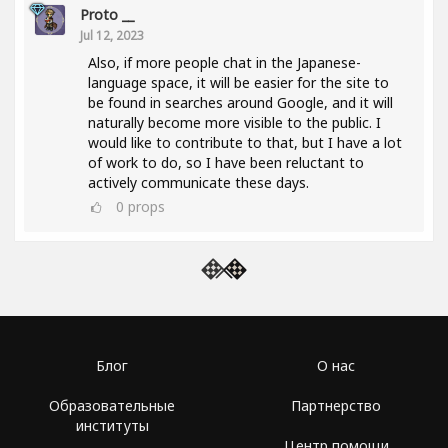
Proto __
Jul 12, 2023
Also, if more people chat in the Japanese-
language space, it will be easier for the site to
be found in searches around Google, and it will
naturally become more visible to the public. I
would like to contribute to that, but I have a lot
of work to do, so I have been reluctant to
actively communicate these days.
0
props
Блог
О нас
Образовательные
Партнерство
институты
Центр помощи