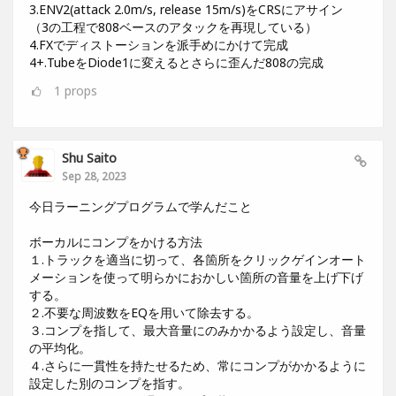
3.ENV2(attack 2.0m/s, release 15m/s)をCRSにアサイン
（3の工程で808ベースのアタックを再現している）
4.FXでディストーションを派手めにかけて完成
4+.TubeをDiode1に変えるとさらに歪んだ808の完成
1
props
Shu Saito
Sep 28, 2023
今日ラーニングプログラムで学んだこと
ボーカルにコンプをかける方法
１.トラックを適当に切って、各箇所をクリックゲインオート
メーションを使って明らかにおかしい箇所の音量を上げ下げ
する。
２.不要な周波数をEQを用いて除去する。
３.コンプを指して、最大音量にのみかかるよう設定し、音量
の平均化。
４.さらに一貫性を持たせるため、常にコンプがかかるように
設定した別のコンプを指す。