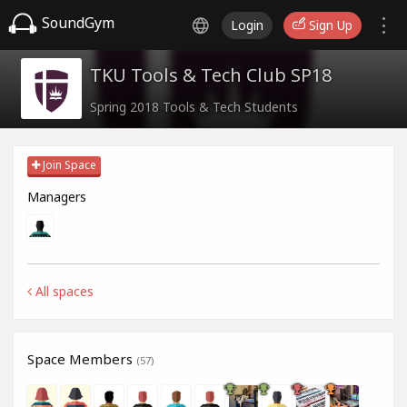
SoundGym
Login
Sign Up
TKU Tools & Tech Club SP18
Spring 2018 Tools & Tech Students
Join Space
Managers
All spaces
Space Members
(57)