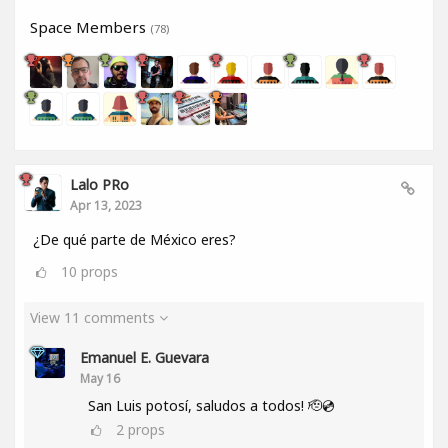
Space Members
(78)
Lalo PRo
Apr 13, 2023
¿De qué parte de México eres?
10
props
View 11 comments
Emanuel E. Guevara
May 16
San Luis potosí, saludos a todos! 🫡💿
2
props