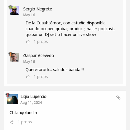
Sergio Negrete
May 16
De la Cuauhtémoc, con estudio disponible
cuando ocupen grabar, producir, hacer podcast,
grabar un DJ set o hacer un live show
1
props
Gaspar Acevedo
May 16
Queretarock... saludos banda !!!
1
props
Ligia Lupercio
Aug 11, 2024
Chilangolandia
1
props