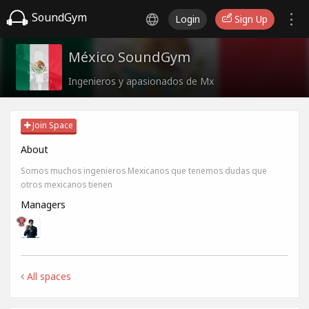
SoundGym
Login
Sign Up
México SoundGym
Ingenieros y apasionados de Mx
Join Space
About
Somos muchos ingenieros Mexicanos que tenemos dudas que
otros mexicanos tienen
Managers
All spaces