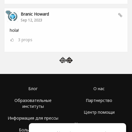
Branic Howard
Sep 12, 2023
hola!
3
props
Блог
О нас
Образовательные
Партнерство
институты
Центр помощи
Информация для прессы
Условия использования
Больше Групп