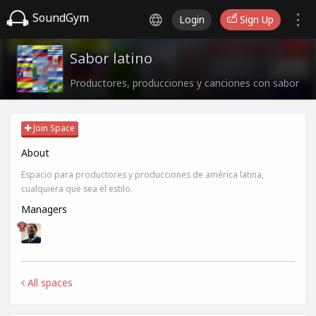
SoundGym
Login
Sign Up
Sabor latino
Productores, producciones y canciones con sabor
Join Space
About
Espacio para productores y producciones de américa latina,
cualquiera que sea el estilo.
Managers
All spaces