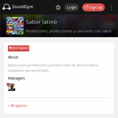
SoundGym
Login
Sign Up
Sabor latino
Productores, producciones y canciones con sabor
Join Space
About
Espacio para productores y producciones de américa latina,
cualquiera que sea el estilo.
Managers
All spaces