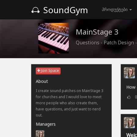
SoundGym
პროდუქტები
MainStage 3
Questions - Patch Design 
Join Space
About
How 
I create sound patches on MainStage 3
for churches and I would love to meet
more people who also create them,
have questions, and just want to nerd
out.
Managers
Welc