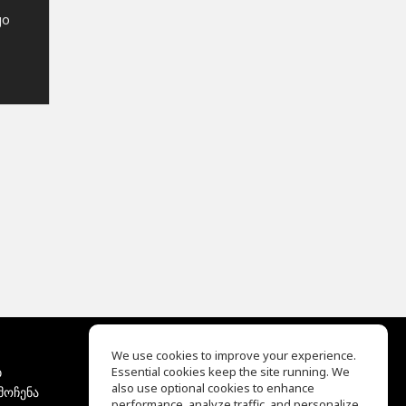
go
We use cookies to improve your experience.
ბ
Essential cookies keep the site running. We
EQ Ear Training
also use optional cookies to enhance
მოჩენა
Drum Machine
performance, analyze traffic, and personalize