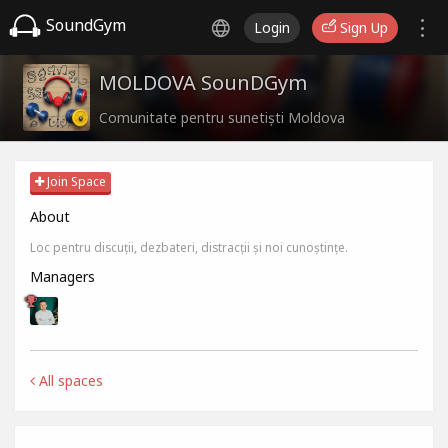
SoundGym
Login
Sign Up
MOLDOVA SounDGym
Comunitate pentru sunetiști Moldova
Join Space
About
Loc pentru discuții, dezbateri, distracții și noi cunoștințe.
Managers
All spaces