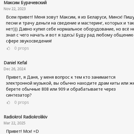
Максим Бурачевский
Nov 22, 2023
Всем привет! Меня зовут Максим, я из Беларуси, Минск! Пиш
песни и трачу деньги на сведение и мастеринг, которых и так
нет))) Давно купил себе нормальное оборудование, но всё н
знал с чего начать и вот я здесь! Буду рад любому общению
сфере звукосведения!
0
props
Daniel Kefal
Dec 26, 2024
Привет, я Даня, у меня вопрос к тем кто занимается
электронной музыкой, вы обычно находите драм киты или ж
берете обычные 808 или 909 и обрабатываете через
синтезатор?
0
props
Radiokrol Radiokrolikiv
Mar 22, 2025
Привет! Мск! =D