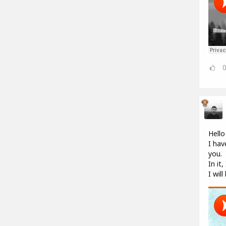
Hello
I hav
you.
In it
I wil