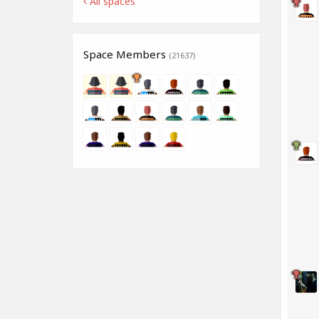
All spaces
Space Members
(21637)