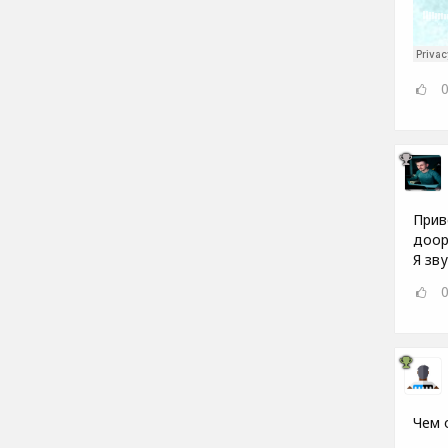
Прив
доор
Я зву
Чем 