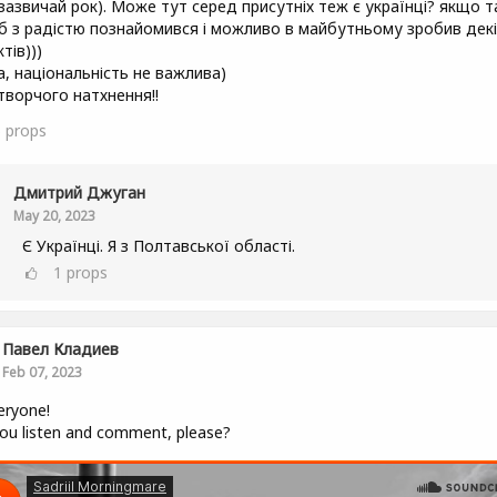
(зазвичай рок). Може тут серед присутніх теж є українці? якщо т
 б з радістю познайомився і можливо в майбутньому зробив дек
тів)))
а, національність не важлива)
 творчого натхнення!!
6
props
Дмитрий Джуган
May 20, 2023
Є Українці. Я з Полтавської області.
1
props
Павел Кладиев
Feb 07, 2023
eryone!
ou listen and comment, please?