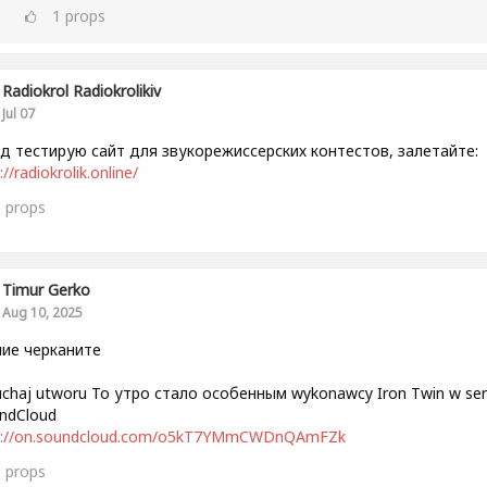
1
props
Radiokrol Radiokrolikiv
Jul 07
д тестирую сайт для звукорежиссерских контестов, залетайте:
://radiokrolik.online/
1
props
Timur Gerko
Aug 10, 2025
ие черканите
uchaj utworu То утро стало особенным wykonawcy Iron Twin w ser
ndCloud
s://on.soundcloud.com/o5kT7YMmCWDnQAmFZk
0
props