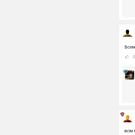
Всем
всім 