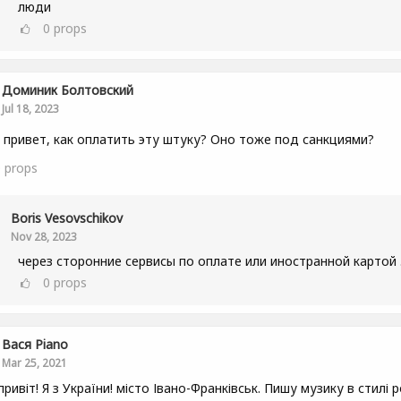
люди
0
props
Доминик Болтовский
Jul 18, 2023
 привет, как оплатить эту штуку? Оно тоже под санкциями?
0
props
Boris Vesovschikov
Nov 28, 2023
через сторонние сервисы по оплате или иностранной картой 
0
props
Вася Piano
Mar 25, 2021
привіт! Я з України! місто Івано-Франківськ. Пишу музику в стилі р