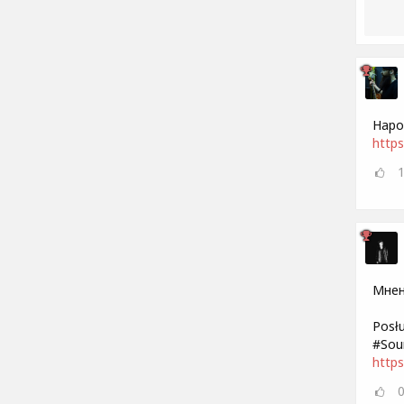
Наро
https
Мнен
Posł
#Sou
http