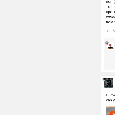
поп 
то я
проєк
хоча
всім
Hi ev
can y