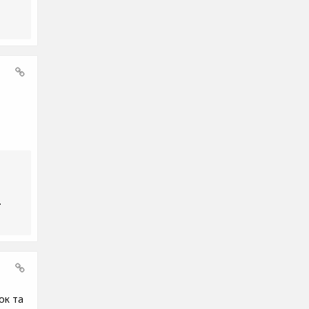
.
ок та