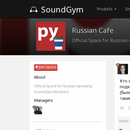
SoundGym
Produits
En
Russian Cafe
Official Space for Russi
Join Space
About
Кто 
Official Space for Russian-speaking
подк
SoundGym Members.
(был
таки
Managers
View