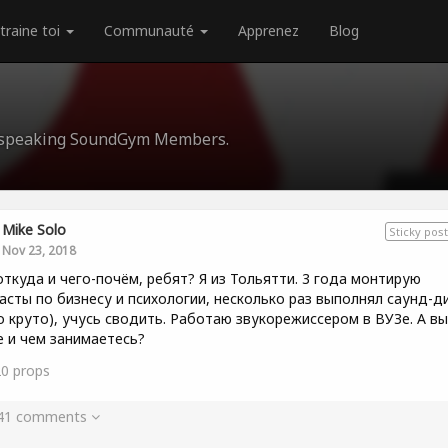
traine toi
Communauté
Apprenez
Blog
an-speaking SoundGym Members.
Mike Solo
Sticky post
Nov 23, 2018
откуда и чего-почём, ребят? Я из Тольятти. 3 года монтирую
асты по бизнесу и психологии, несколько раз выполнял саунд-д
о круто), учусь сводить. Работаю звукорежиссером в ВУЗе. А вы
е и чем занимаетесь?
20
props
 41 comments