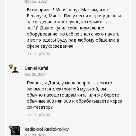
Nov 22, 2023
Всем привет! Меня зовут Максим, я из
Беларуси, Минск! Пишу песни и трачу деньги
на сведение и мастеринг, которых и так
нет))) Давно купил себе нормальное
оборудование, но всё не знал с чего начать
и вот я здесь! Буду рад любому общению в
сфере звукосведения!
0
props
Daniel Kefal
Dec 26, 2024
Привет, я Даня, у меня вопрос к тем кто
занимается электронной музыкой, вы
обычно находите драм киты или же берете
обычные 808 или 909 и обрабатываете через
синтезатор?
0
props
Radiokrol Radiokrolikiv
Mar 22, 2025