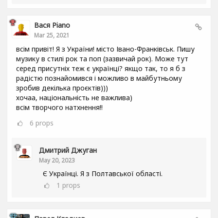
Вася Piano
Mar 25, 2021
всім привіт! Я з України! місто Івано-Франківськ. Пишу
музику в стилі рок та поп (зазвичай рок). Може тут
серед присутніх теж є українці? якщо так, то я б з
радістю познайомився і можливо в майбутньому
зробив декілька проєктів)))
хочаа, національність не важлива)
всім творчого натхнення!!
6
props
Дмитрий Джуган
May 20, 2023
Є Українці. Я з Полтавської області.
1
props