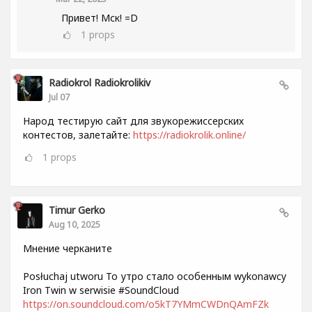
Привет! Мск! =D
1
props
Radiokrol Radiokrolikiv
Jul 07
Народ тестирую сайт для звукорежиссерских
контестов, залетайте:
https://radiokrolik.online/
1
props
Timur Gerko
Aug 10, 2025
Мнение черканите
Posłuchaj utworu То утро стало особенным wykonawcy
Iron Twin w serwisie #SoundCloud
https://on.soundcloud.com/o5kT7YMmCWDnQAmFZk