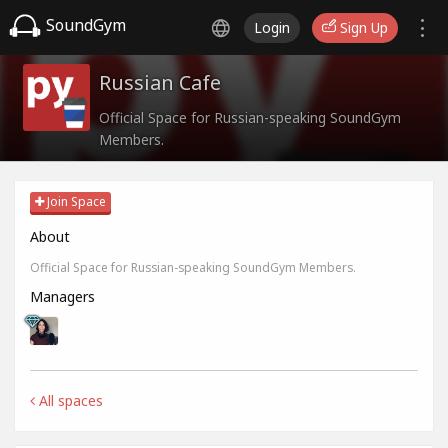
SoundGym
Login
Sign Up
Russian Cafe
Official Space for Russian-speaking SoundGym
Members.
Join Space
About
Official Space for Russian-speaking SoundGym Members.
Managers
All spaces