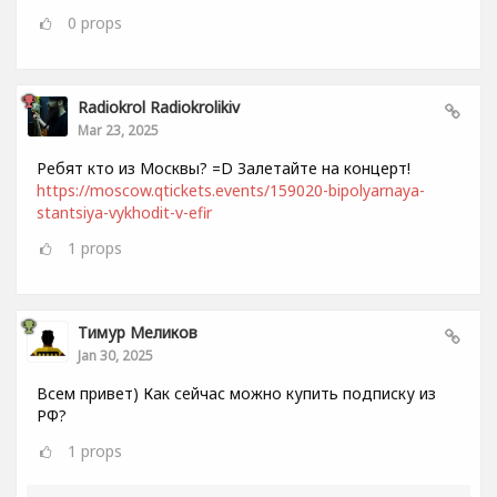
0
props
Radiokrol Radiokrolikiv
Mar 23, 2025
Ребят кто из Москвы? =D Залетайте на концерт!
https://moscow.qtickets.events/159020-bipolyarnaya-
stantsiya-vykhodit-v-efir
1
props
Тимур Меликов
Jan 30, 2025
Всем привет) Как сейчас можно купить подписку из
РФ?
1
props