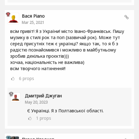
Вася Piano
Mar 25, 2021
всім привіт! Я з України! місто Івано-Франківськ. Пишу
музику в стилі рок та поп (зазвичай рок). Може тут
серед присутніх теж є українці? якщо так, то я б з
радістю познайомився і можливо в майбутньому
зробив декілька проєктів)))
хочаа, національність не важлива)
всім творчого натхнення!!
6
props
Дмитрий Джуган
May 20, 2023
Є Українці. Я з Полтавської області.
1
props