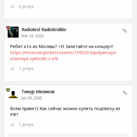
0
props
Radiokrol Radiokrolikiv
Mar 23, 2025
Ребят кто из Москвы? =D Залетайте на концерт!
https://moscow.qtickets.events/159020-bipolyarnaya-
stantsiya-vykhodit-v-efir
1
props
Тимур Меликов
Jan 30, 2025
Всем привет) Как сейчас можно купить подписку из
РФ?
1
props