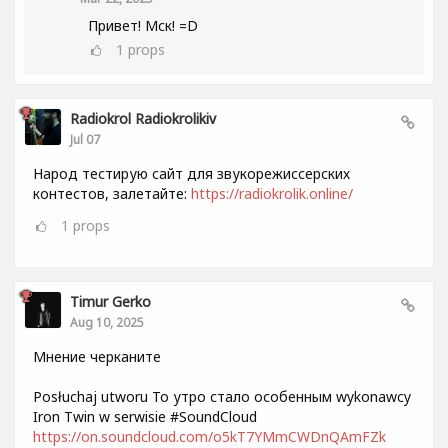
Привет! Мск! =D
1
props
Radiokrol Radiokrolikiv
Jul 07
Народ тестирую сайт для звукорежиссерских
контестов, залетайте:
https://radiokrolik.online/
1
props
Timur Gerko
Aug 10, 2025
Мнение черканите
Posłuchaj utworu То утро стало особенным wykonawcy
Iron Twin w serwisie #SoundCloud
https://on.soundcloud.com/o5kT7YMmCWDnQAmFZk