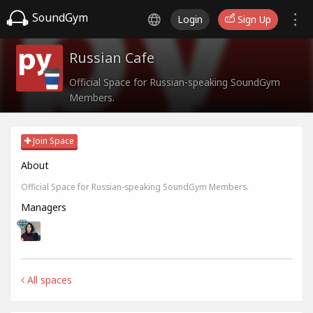
SoundGym
Login
Sign Up
Russian Cafe
Official Space for Russian-speaking SoundGym
Members.
Join Space
About
Official Space for Russian-speaking SoundGym Members.
Managers
All spaces