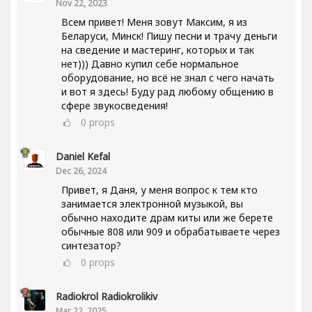
Nov 22, 2023
Всем привет! Меня зовут Максим, я из
Беларуси, Минск! Пишу песни и трачу деньги
на сведение и мастеринг, которых и так
нет))) Давно купил себе нормальное
оборудование, но всё не знал с чего начать
и вот я здесь! Буду рад любому общению в
сфере звукосведения!
0
props
Daniel Kefal
Dec 26, 2024
Привет, я Даня, у меня вопрос к тем кто
занимается электронной музыкой, вы
обычно находите драм киты или же берете
обычные 808 или 909 и обрабатываете через
синтезатор?
0
props
Radiokrol Radiokrolikiv
Mar 22, 2025