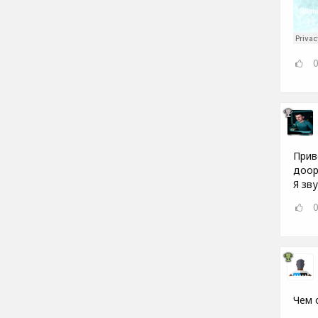
Прив
доор
Я зву
Чем 