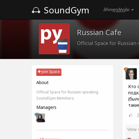
SoundGym
პროდუქტები
Russian Cafe
Official Space for Russi
Join Space
About
Кто 
Official Space for Russian-speaking
подк
SoundGym Members.
(был
таки
Managers
View