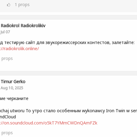
1
props
Radiokrol Radiokrolikiv
Jul 07
д тестирую сайт для звукорежиссерских контестов, залетайте:
://radiokrolik.online/
1
props
Timur Gerko
Aug 10, 2025
ие черканите
uchaj utworu То утро стало особенным wykonawcy Iron Twin w ser
ndCloud
s://on.soundcloud.com/o5kT7YMmCWDnQAmFZk
0
props