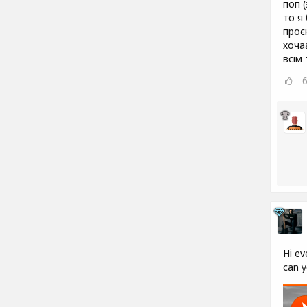
поп 
то я
проєк
хоча
всім
Hi ev
can y