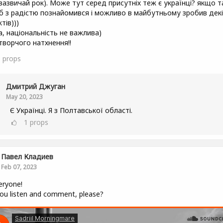
(зазвичай рок). Може тут серед присутніх теж є українці? якщо т
 б з радістю познайомився і можливо в майбутньому зробив дек
тів)))
а, національність не важлива)
 творчого натхнення!!
6
props
Дмитрий Джуган
May 20, 2023
Є Українці. Я з Полтавської області.
1
props
Павел Кладиев
Feb 07, 2023
eryone!
ou listen and comment, please?