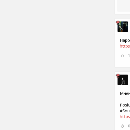
Наро
https
Мнен
Posł
#Sou
http