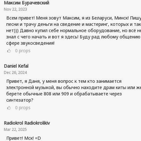
Максим Бурачевский
Nov 22, 2023
Всем привет! Меня зовут Максим, я из Беларуси, Минск! Пиш
песни и трачу деньги на сведение и мастеринг, которых и так
нет))) Давно купил себе нормальное оборудование, но всё н
знал с чего начать и вот я здесь! Буду рад любому общению
сфере звукосведения!
0
props
Daniel Kefal
Dec 26, 2024
Привет, я Даня, у меня вопрос к тем кто занимается
электронной музыкой, вы обычно находите драм киты или ж
берете обычные 808 или 909 и обрабатываете через
синтезатор?
0
props
Radiokrol Radiokrolikiv
Mar 22, 2025
Привет! Мск! =D