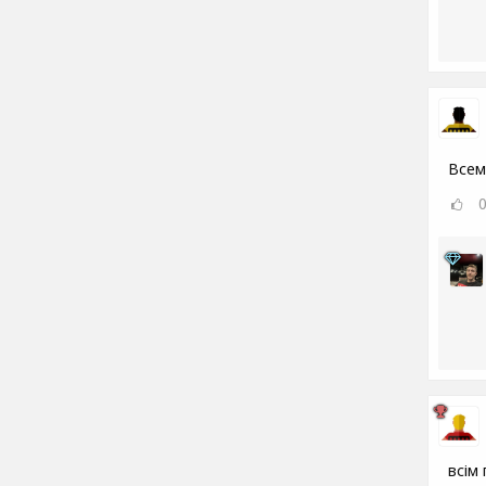
Всем
всім 