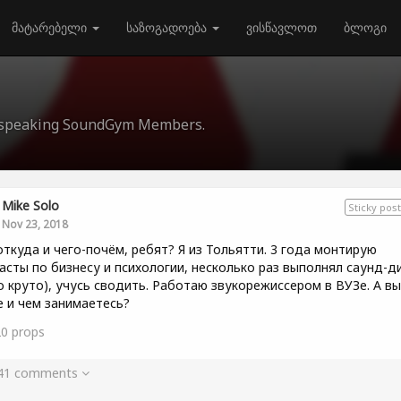
მატარებელი
საზოგადოება
ვისწავლოთ
ბლოგი
an-speaking SoundGym Members.
Mike Solo
Sticky post
Nov 23, 2018
откуда и чего-почём, ребят? Я из Тольятти. 3 года монтирую
асты по бизнесу и психологии, несколько раз выполнял саунд-д
о круто), учусь сводить. Работаю звукорежиссером в ВУЗе. А вы
е и чем занимаетесь?
20
props
 41 comments