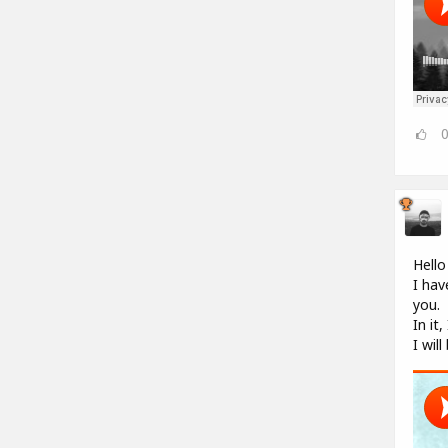
Hello
I hav
you.
In it
I wil