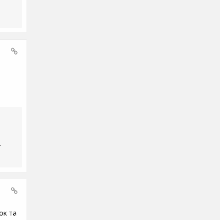
.
ок та