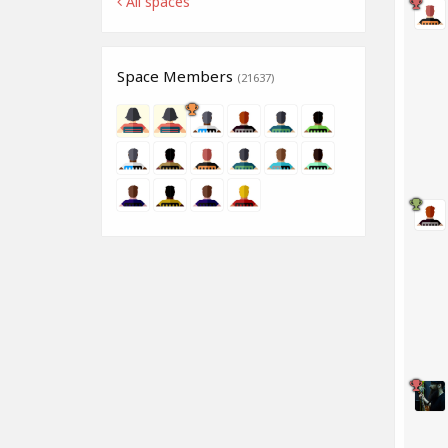
All spaces
Space Members
(21637)