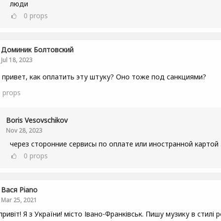
люди
0
props
Доминик Болтовский
Jul 18, 2023
 привет, как оплатить эту штуку? Оно тоже под санкциями?
0
props
Boris Vesovschikov
Nov 28, 2023
через сторонние сервисы по оплате или иностранной картой 
0
props
Вася Piano
Mar 25, 2021
привіт! Я з України! місто Івано-Франківськ. Пишу музику в стилі р