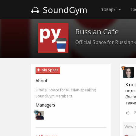
SoundGym
товары
Тр
Russian Cafe
Official Space for Russi
Join Space
About
Кто 
Official Space for Russian-speaking
подк
SoundGym Members.
(был
таки
Managers
View