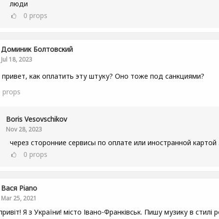
люди
0
props
Доминик Болтовский
Jul 18, 2023
 привет, как оплатить эту штуку? Оно тоже под санкциями?
0
props
Boris Vesovschikov
Nov 28, 2023
через сторонние сервисы по оплате или иностранной картой 
0
props
Вася Piano
Mar 25, 2021
привіт! Я з України! місто Івано-Франківськ. Пишу музику в стилі р