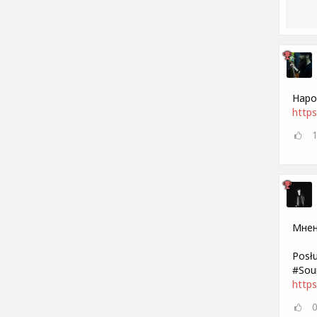
Наро
https
Мнен
Posł
#Sou
http