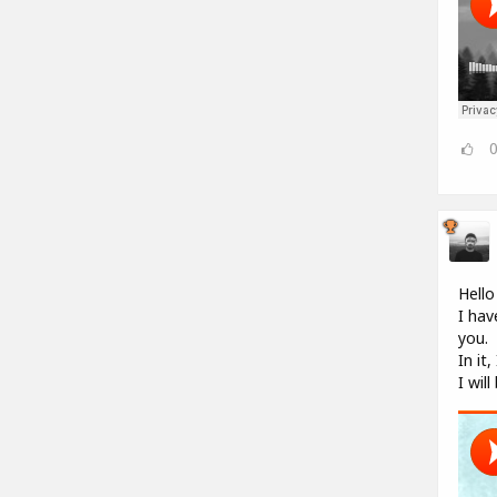
Hello
I hav
you.
In it
I wil