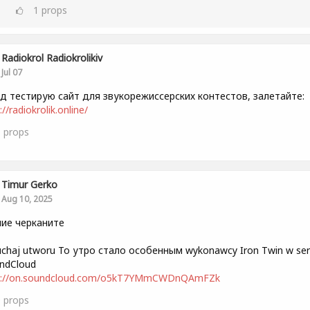
1
props
Radiokrol Radiokrolikiv
Jul 07
д тестирую сайт для звукорежиссерских контестов, залетайте:
://radiokrolik.online/
1
props
Timur Gerko
Aug 10, 2025
ие черканите
uchaj utworu То утро стало особенным wykonawcy Iron Twin w ser
ndCloud
s://on.soundcloud.com/o5kT7YMmCWDnQAmFZk
0
props