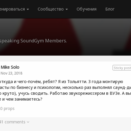
енироваться
Сообщество
Обучения
Блог
an-speaking SoundGym Members.
Mike Solo
Sticky post
Nov 23, 2018
откуда и чего-почём, ребят? Я из Тольятти. 3 года монтирую
асты по бизнесу и психологии, несколько раз выполнял саунд-д
о круто), учусь сводить. Работаю звукорежиссером в ВУЗе. А вы
е и чем занимаетесь?
20
props
 41 comments