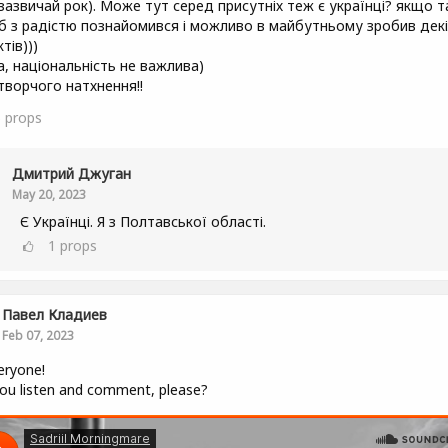
(зазвичай рок). Може тут серед присутніх теж є українці? якщо т
 б з радістю познайомився і можливо в майбутньому зробив дек
тів)))
а, національність не важлива)
 творчого натхнення!!
6
props
Дмитрий Джуган
May 20, 2023
Є Українці. Я з Полтавської області.
1
props
Павел Кладиев
Feb 07, 2023
eryone!
ou listen and comment, please?