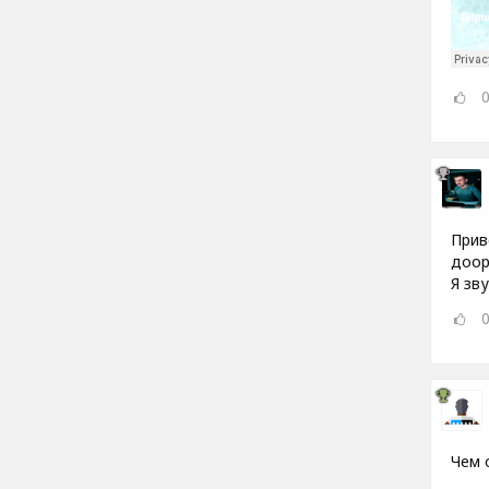
Прив
доор
Я зву
Чем 