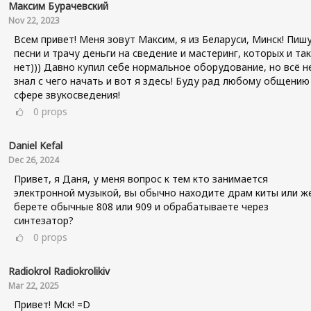
Максим Бурачевский
Nov 22, 2023
Всем привет! Меня зовут Максим, я из Беларуси, Минск! Пиш
песни и трачу деньги на сведение и мастеринг, которых и так
нет))) Давно купил себе нормальное оборудование, но всё н
знал с чего начать и вот я здесь! Буду рад любому общению
сфере звукосведения!
0
props
Daniel Kefal
Dec 26, 2024
Привет, я Даня, у меня вопрос к тем кто занимается
электронной музыкой, вы обычно находите драм киты или ж
берете обычные 808 или 909 и обрабатываете через
синтезатор?
0
props
Radiokrol Radiokrolikiv
Mar 22, 2025
Привет! Мск! =D