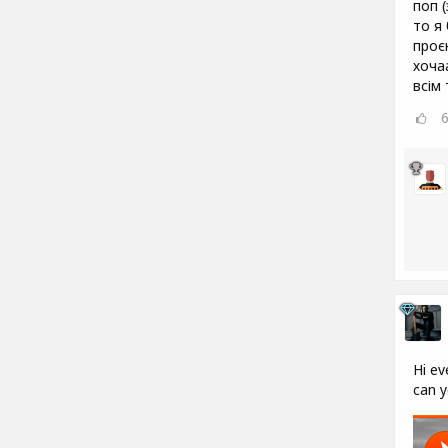
поп 
то я
проєк
хоча
всім
Hi ev
can y