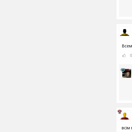
Всем
всім 