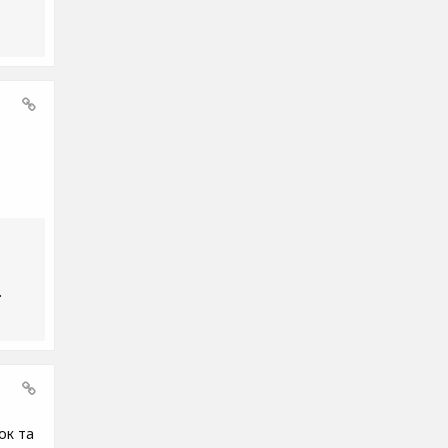
.
ок та