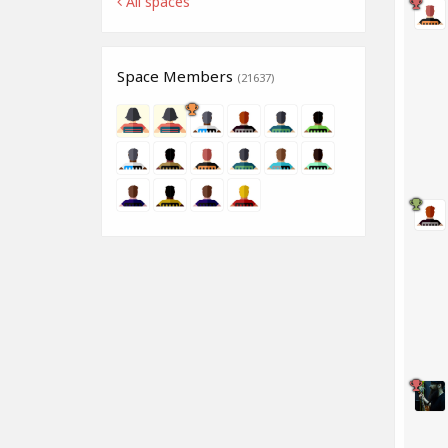
All spaces
Space Members
(21637)