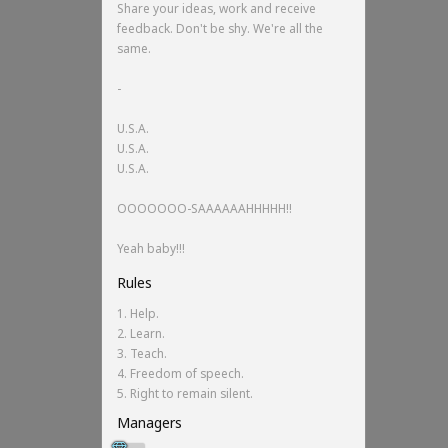
Share your ideas, work and receive
feedback. Don't be shy. We're all the
same.
-
U.S.A.
U.S.A.
U.S.A.
OOOOOOO-SAAAAAAHHHHH!!
Yeah baby!!!
Rules
1. Help.
2. Learn.
3. Teach.
4. Freedom of speech.
5. Right to remain silent.
Managers