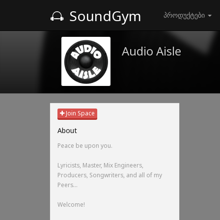
SoundGym
პროდუქტები
Audio Aisle
Join Space
About
Peace be upon you.
Lyricists, Master, Mix Engineers,
Producers, Songwriters, and all of my
Peers...
Welcome!