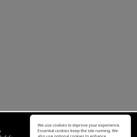
We use cookies to improve your experience.
ბ
Essential cookies keep the site running. We
EQ Ear Training
also use optional cookies to enhance