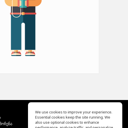
We use cookies to improve your experience.
ბ
Essential cookies keep the site running. We
EQ Ear Training
also use optional cookies to enhance
მოჩენა
Drum Machine
performance, analyze traffic, and personalize