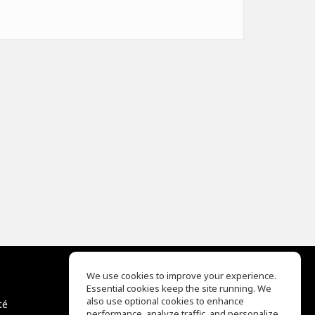
We use cookies to improve your experience.
Essential cookies keep the site running. We
EQ Ear Training
also use optional cookies to enhance
té
Drum Machine
performance, analyze traffic, and personalize