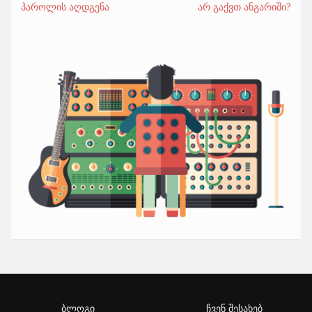
პაროლის აღდგენა
არ გაქვთ ანგარიში?
ბლოგი
ჩვენ შესახებ