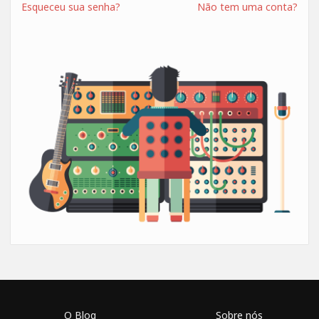
Esqueceu sua senha?
Não tem uma conta?
O Blog
Sobre nós