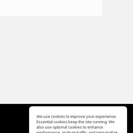
We use cookies to improve your experience.
Essential cookies keep the site running. We
EQ Ear Training
also use optional cookies to enhance
Drum Machine
performance, analyze traffic, and personalize