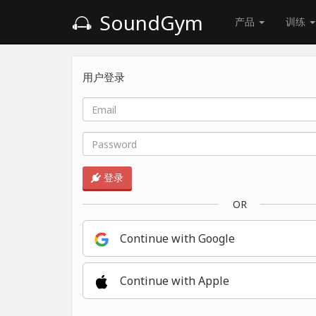
SoundGym
产品
训练
用户登录
登录
OR
Continue with Google
Continue with Apple