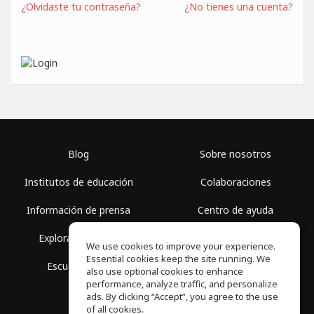
¿Olvidaste tu contraseña?
¿No tienes una cuenta?
Blog
Sobre nosotros
Institutos de educación
Colaboraciones
Información de prensa
Centro de ayuda
Explorar espacios
Términos de uso
We use cookies to improve your experience.
Essential cookies keep the site running. We
Escuela gratis
Política de privacidad
also use optional cookies to enhance
performance, analyze traffic, and personalize
ads. By clicking “Accept”, you agree to the use
of all cookies.