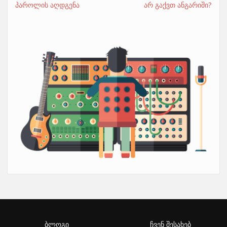
პაროლის აღდგენა
არ გაქვთ ანგარიში?
ბლოგი
ჩვენ შესახებ