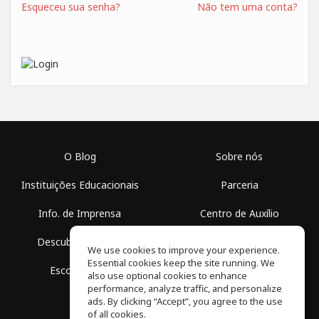
Esqueceu sua senha?
Não tem uma conta?
O Blog
Sobre nós
Instituições Educacionais
Parceria
Info. de Imprensa
Centro de Auxílio
Descubra Espaços
Termos de Uso
We use cookies to improve your experience.
Essential cookies keep the site running. We
Escola Grátis
Política de Privacidade
also use optional cookies to enhance
performance, analyze traffic, and personalize
ads. By clicking “Accept”, you agree to the use
of all cookies.