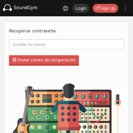
SoundGym
Login
Sign Up
Recuperar contraseña
Enviar correo de recuperación