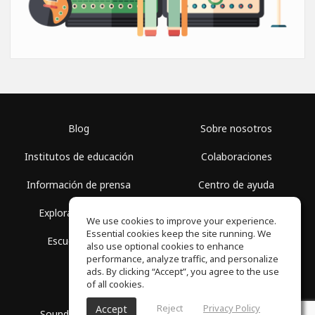
Blog
Sobre nosotros
Institutos de educación
Colaboraciones
Información de prensa
Centro de ayuda
Explorar espacios
Términos de uso
We use cookies to improve your experience.
Essential cookies keep the site running. We
Escuela gratis
Política de privacidad
also use optional cookies to enhance
performance, analyze traffic, and personalize
ads. By clicking “Accept”, you agree to the use
of all cookies.
Reject
Privacy Policy
Accept
SoundGym, Todos los derechos reservados © 2026