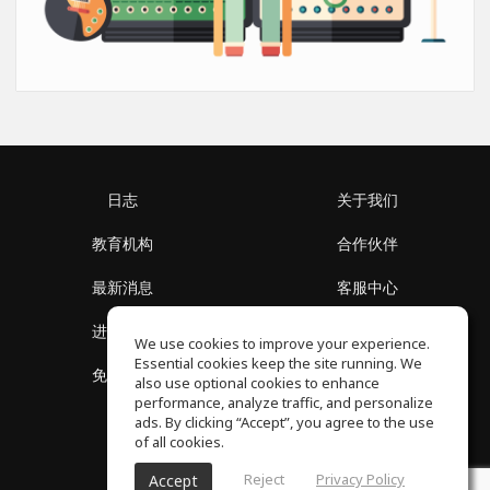
日志
关于我们
教育机构
合作伙伴
最新消息
客服中心
进入社区
关于我们
We use cookies to improve your experience.
Essential cookies keep the site running. We
免费课程
隐私政策
also use optional cookies to enhance
performance, analyze traffic, and personalize
ads. By clicking “Accept”, you agree to the use
of all cookies.
Reject
Privacy Policy
Accept
SoundGym, 版权所属 © 2026