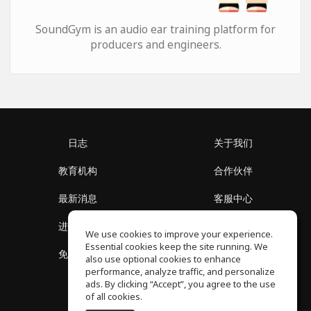
SoundGym is an audio ear training platform for
producers and engineers.
日志
关于我们
教育机构
合作伙伴
最新消息
客服中心
进入社区
关于我们
We use cookies to improve your experience.
Essential cookies keep the site running. We
免费课程
隐私政策
also use optional cookies to enhance
performance, analyze traffic, and personalize
ads. By clicking “Accept”, you agree to the use
of all cookies.