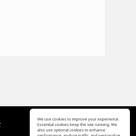
We use cookies to improve your experience.
て
Essential cookies keep the site running. We
EQ Ear Training
also use optional cookies to enhance
Drum Machine
performance, analyze traffic, and personalize