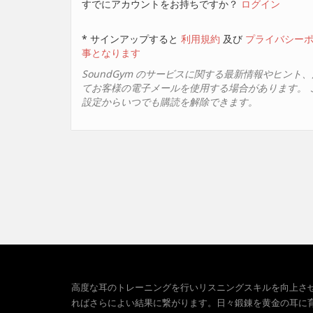
すでにアカウントをお持ちですか？
ログイン
* サインアップすると
利用規約
及び
プライバシー
事となります
SoundGym のサービスに関する最新情報やヒント
てお客様の電子メールを使用する場合があります。 
設定からいつでも購読を解除できます。
高度な耳のトレーニングを行いリスニングスキルを向上さ
ればさらによい結果に繋がります。日々鍛錬を黄金の耳に