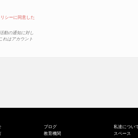
ポリシーに同意した
、活動の通知に対し
これはアカウント
ブログ
私達につい
せ
教育機関
スペース
育