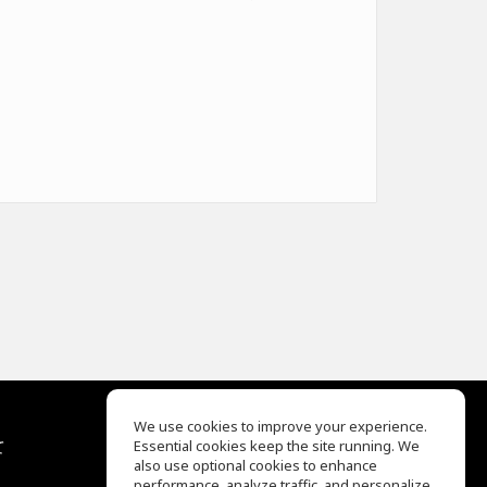
We use cookies to improve your experience.
て
Essential cookies keep the site running. We
EQ Ear Training
also use optional cookies to enhance
Drum Machine
performance, analyze traffic, and personalize