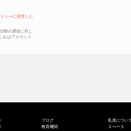
ポリシーに同意した
、活動の通知に対し
これはアカウント
ブログ
私達につい
せ
教育機関
スペース
育