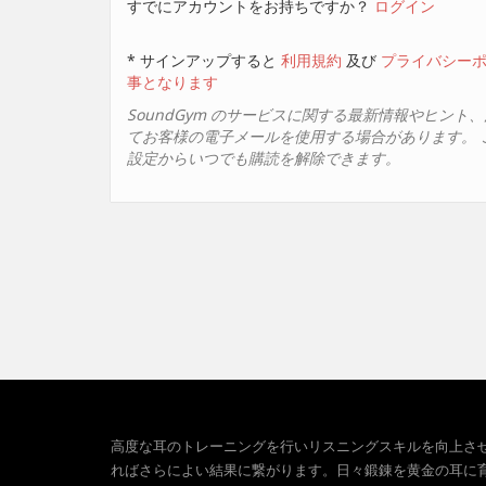
すでにアカウントをお持ちですか？
ログイン
* サインアップすると
利用規約
及び
プライバシー
事となります
SoundGym のサービスに関する最新情報やヒント
てお客様の電子メールを使用する場合があります。 
設定からいつでも購読を解除できます。
高度な耳のトレーニングを行いリスニングスキルを向上さ
ればさらによい結果に繋がります。日々鍛錬を黄金の耳に