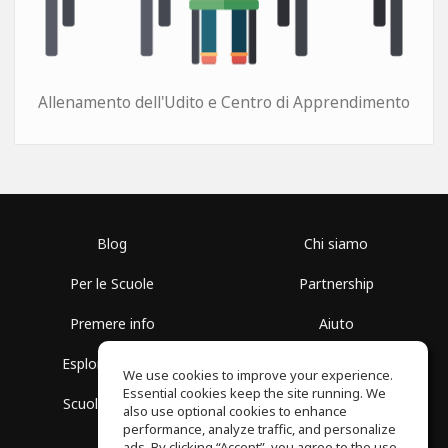
Allenamento dell'Udito e Centro di Apprendimento
Blog
Chi siamo
Per le Scuole
Partnership
Premere info
Aiuto
Esplora i Gruppi
Termini di Utilizzo
We use cookies to improve your experience.
Essential cookies keep the site running. We
Scuola gratuita
Politica sulla Privacy
also use optional cookies to enhance
performance, analyze traffic, and personalize
ads. By clicking “Accept”, you agree to the use