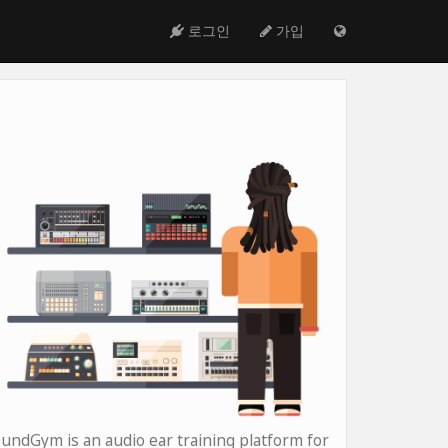
로그인
가입
undGym is an audio ear training platform for