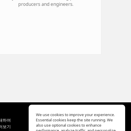
producers and engineers.
We use cookies to improve your experience.
대하여
Essential cookies keep the site running. We
EQ Ear Training
also use optional cookies to enhance
러보기
Drum Machine
performance, analyze traffic, and personalize