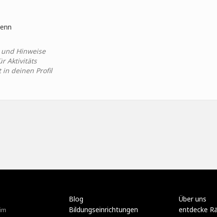
 denn
n und Hinweise
 Aktivitäts
in deinen Profil
Blog
Über uns
Bildungseinrichtungen
entdecke R
im