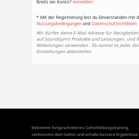
Breits ein Konto?
Anmelden
* Mit der Registrierung bist du Einverstanden mit
Nutzungsbedingungen
und
Datenschutzrichtlinien
Wir dürfen deine E-Mail Adresse für Neuigkeite
auf SoundGym's Produkte und Leistungen, und für
Mitteilungen verwenden . Du kannst es jeder Zeit 
Einstellungen abbestellen.
Bekomme fortgeschrittenes Gehörbildungstraining,
verbessere dein Gehör und erhalte bessere Ergebnisse 