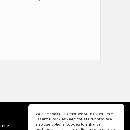
We use cookies to improve your experience.
Essential cookies keep the site running. We
EQ Ear Training
also use optional cookies to enhance
äume
Drum Machine
performance, analyze traffic, and personalize