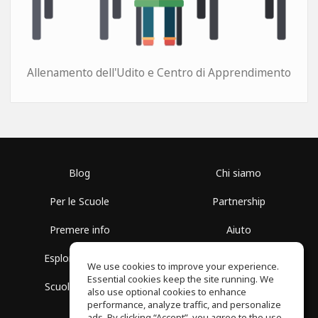
Allenamento dell'Udito e Centro di Apprendimento
Blog
Chi siamo
Per le Scuole
Partnership
Premere info
Aiuto
Esplora i Gruppi
Termini di Utilizzo
We use cookies to improve your experience.
Essential cookies keep the site running. We
Scuola gratuita
Politica sulla Privacy
also use optional cookies to enhance
performance, analyze traffic, and personalize
ads. By clicking “Accept”, you agree to the use